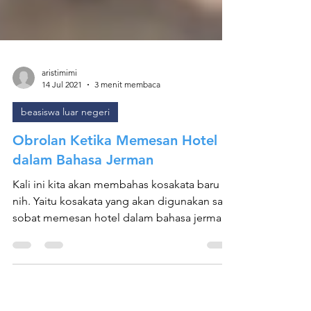
aristimimi
14 Jul 2021
3 menit membaca
beasiswa luar negeri
Obrolan Ketika Memesan Hotel
dalam Bahasa Jerman
Kali ini kita akan membahas kosakata baru
nih. Yaitu kosakata yang akan digunakan saat
sobat memesan hotel dalam bahasa jerman.
Check it...