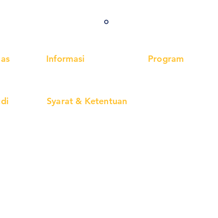
las
Informasi
Program
ular
Testimonial
Inggris
Spanyol
miere
Partnership
Jepang
Italia
udi
Syarat & Ketentuan
Mandarin
Arab
Korea
Belanda
man
Kelas Regular
Prancis
Rusia
ang
Kelas Premiere
Kelas Pro Online
Jerman
BIPA
CV. Kukche
Mitra Sukses
©2026 Kukche Languages. Hak Cipta Dilindungi Undang-Undang.