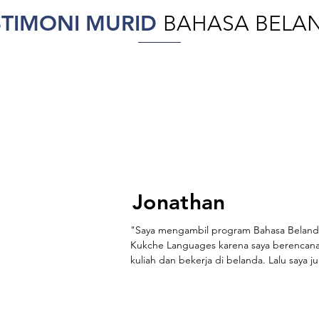
STIMONI
MURID
BAHASA BELA
Jonathan
"Saya mengambil program Bahasa Belanda
Kukche Languages karena saya berencana
kuliah dan bekerja di belanda. Lalu saya ju
mengambil kelas premiere karen fleksibel 
jadwalnya untuk offline maupun online."