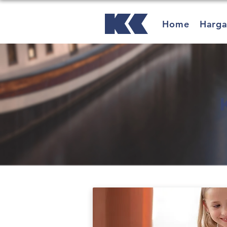
Home
Harg