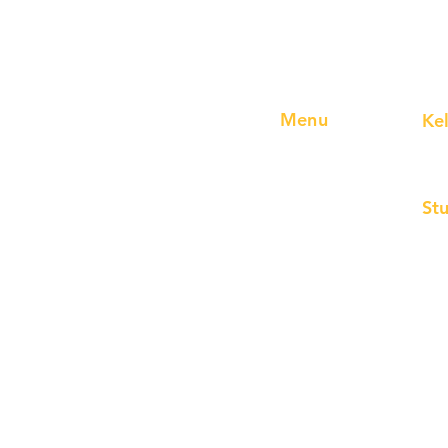
Menu
Ke
Home
Reg
Lokasi
Pre
St
Karir
Blog
Jer
Form Pendaftaran
Jep