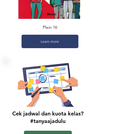
Relevan untuk berbagai tingkat
baik
yang baru mulai belajar Bahasa Belanda
hingga yang sudah memiliki tingkat
Plein 16
kemahiran yang lebih tinggi.
Learn more
Cek jadwal dan kuota kelas?
#tanyaajadulu