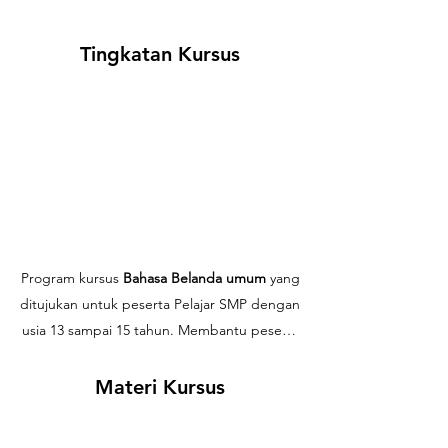
Tingkatan Kursus
Program kursus
Bahasa Belanda umum
yang
ditujukan untuk peserta Pelajar SMP
dengan
usia 13 sampai 15 tahun. Membantu peserta
kursus
usia remaja
mengembangkan dan
menguasai kemampuan Bahasa Belanda
Materi Kursus
secara komprehensif
.
Program ini terdiri dari
level 1.1-1.3
menggunakan
kurikulum