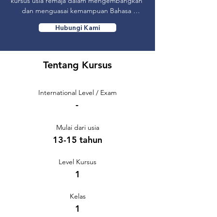
kursus usia remaja dalam mengembangkan 
dan menguasai kemampuan Bahasa 
Belanda secara komprehensif.
Hubungi Kami
Tentang Kursus
International Level / Exam
-
Mulai dari usia
13-15 tahun
Level Kursus
1
Kelas
1