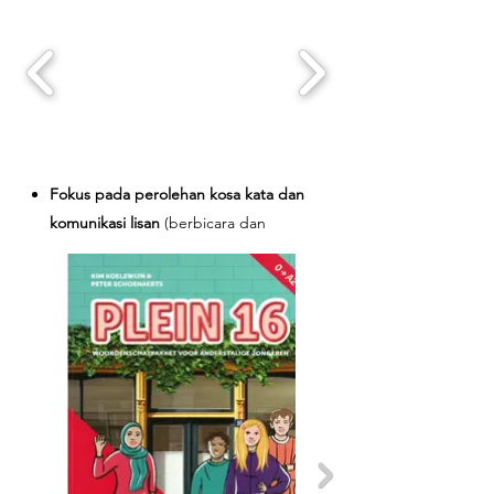
pembelajaran tersistemasi
yang
diaplikasikan dengan metode
menyenangkan dan
sesuai dengan usia
peserta remaja
terdiri dari kosakata, tata
bahasa, mendengar, membaca, menulis dan
berbicara.
Fokus pada perolehan kosa kata dan
komunikasi lisan
(berbicara dan
mendengarkan) yang sesuai dengan
dunia remaja.
Buku ini tidak hanya menawarkan
pembelajaran bahasa, tetapi juga
memperkenalkan aspek budaya dan
sosial dari Belanda dan Flanders
.
Sehingga membantu mereka menjadi
lebih terampil dalam komunikasi sehari-
hari.