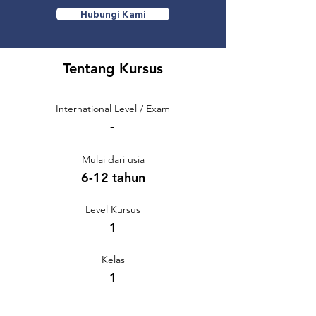
Belanda untuk pertama kalinya secara 
Hubungi Kami
komprehensif.
Tentang Kursus
International Level / Exam
-
Mulai dari usia
6-12 tahun
Level Kursus
1
Kelas
1