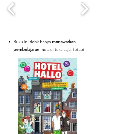
pembelajaran
step by step
yang menarik
penuh visual dan dan
fun learning
terdiri
dari kosakata, tata bahasa, mendengar,
membaca, menulis dan berbicara.
Buku ini tidak hanya
menawarkan
pembelajaran
melalui teks saja, tetapi
juga
melalui berbagai jenis pengalaman
sensori.
Variasi media pembelajaran
dengan
berbagai jenis media seperti komik,
radio, dan drama berbasis audio dan
kinestetik.
Menekankan efek positif
pembelajaran
menyenangkan dengan menciptakan
pengalaman yang memotivasi anak-
anak.