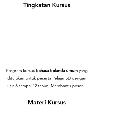
Tingkatan Kursus
Program kursus
Bahasa Belanda umum
yang
ditujukan untuk peserta Pelajar SD
dengan
usia 6 sampai 12 tahun. Membantu peserta
kursus
usia anak
mengenali, mempelajari
dan menguasai kemampuan
Bahasa
Materi Kursus
Belanda untuk pertama kalinya
secara
komprehensif.
Program ini terdiri dari
level
1.1-1.3
dengan menggunakan
metode