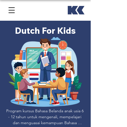
Dutch For Kids
Program kursus Bahasa Belanda anak usia 6 
- 12 tahun untuk mengenali, mempelajari 
dan menguasai kemampuan Bahasa 