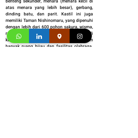
benteng sekunder, menara (menara kecil di 
atas menara yang lebih besar), gerbang, 
dinding batu, dan parit. Kastil ini juga 
memiliki Taman Nishinomaru, yang dipenuhi 
dengan lebih dari 600 pohon sakura, wisma, 
rumah teh, dan banyak lagi. Seluruh taman di 
kastil seluas 2 kilometer persegi dengan 
banyak ruang hijau dan fasilitas olahraga. 
Itu juga tempat yang populer untuk 
dikunjungi selama musim bunga sakura.
Goryokaku