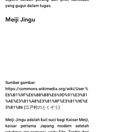
yang gugur dalam tugas.
Meiji Jingu
Sumber gambar: 
https://commons.wikimedia.org/wiki/User:%
E6%B1%9F%E6%88%B8%E6%9D%91%E3%81
%AE%E3%81%A8%E3%81%8F%E3%81%9E%E
3%81%86 (江戸村のとくぞう)
Meiji Jingu adalah kuil suci bagi Kaisar Meiji, 
kaisar pertama Jepang modern setelah 