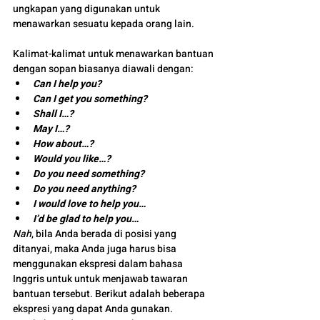
ungkapan yang digunakan untuk 
menawarkan sesuatu kepada orang lain. 
Kalimat-kalimat untuk menawarkan bantuan 
dengan sopan biasanya diawali dengan:
Can I help you?
Can I get you something?
Shall I…?
May I…?
How about…?
Would you like…?
Do you need something?
Do you need anything?
I would love to help you…
I’d be glad to help you…
Nah
, bila Anda berada di posisi yang 
ditanyai, maka Anda juga harus bisa 
menggunakan ekspresi dalam bahasa 
Inggris untuk untuk menjawab tawaran 
bantuan tersebut. Berikut adalah beberapa 
ekspresi yang dapat Anda gunakan.