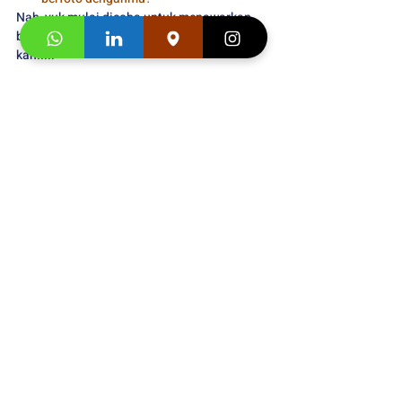
Nah, yuk mulai dicoba untuk menawarkan 
bantuan dalam bahasa Inggris . Mudah 
kan.....
Tag:
bahasa inggris
offering help
IELTS
english
Postingan Terakhir
Lihat Semua