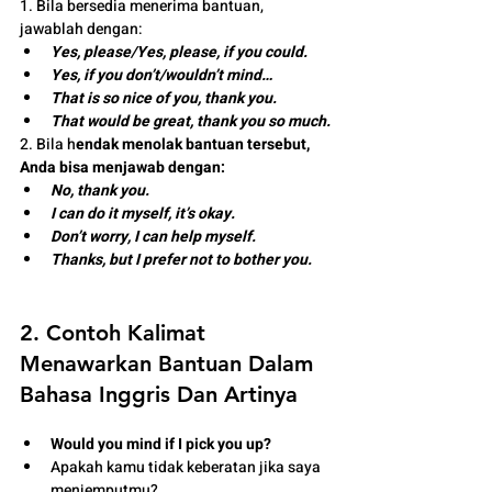
1. Bila bersedia menerima bantuan, 
jawablah dengan:
Yes, please/Yes, please, if you could.
Yes, if you don’t/wouldn’t mind…
That is so nice of you, thank you.
That would be great, thank you so much.
2. Bila h
endak menolak bantuan tersebut, 
Anda bisa menjawab dengan:
No, thank you.
I can do it myself, it’s okay.
Don’t worry, I can help myself.
Thanks, but I prefer not to bother you.
2. Contoh Kalimat 
Menawarkan Bantuan Dalam 
Bahasa Inggris Dan Artinya
Would you mind if I pick you up?
Apakah kamu tidak keberatan jika saya 
menjemputmu?