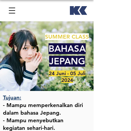
SUMMER CLASS
BAHASA
JEPANG
24 Juni - 05 Juli
2024
Tujuan:
- Mampu memperkenalkan diri
dalam bahasa Jepang.
- Mampu menyebutkan
kegiatan sehari-hari.