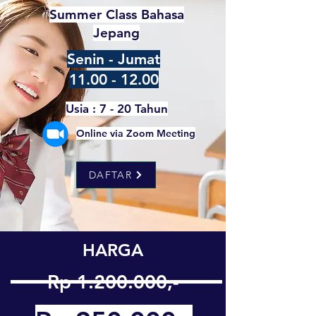
Summer Class Bahasa
Jepang
Senin - Jumat
11.00 - 12.00
Usia : 7 - 20 Tahun
Online via Zoom Meeting
DAFTAR
HARGA
Rp
1.200.000
,-