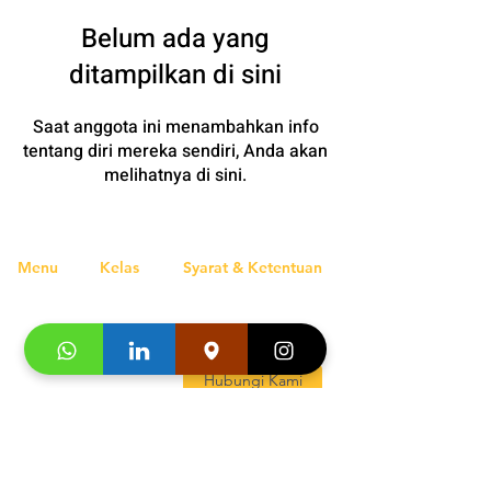
Belum ada yang
ditampilkan di sini
Saat anggota ini menambahkan info
tentang diri mereka sendiri, Anda akan
melihatnya di sini.
Menu
Kelas
Syarat & Ketentuan
Home
Regular
Regular
Premiere
Lokasi
Premiere
Karir
Studi
Kontak Kami
Blog
Jerman
Hubungi Kami
Daftar
Jepang
Program
Inggris
Spanyol
Jepang
Italia