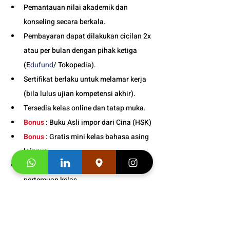
Pemantauan nilai akademik dan 
konseling secara berkala.
Pembayaran dapat dilakukan cicilan 2x 
atau per bulan dengan pihak ketiga 
(E
dufund
/ Tokopedia).
Sertifikat berlaku untuk melamar kerja 
(bila lulus ujian kompetensi akhir).
Tersedia kelas online dan tatap muka. 
Bonus
 : Buku Asli impor dari Cina (HSK)
Bonus
 : Gratis mini kelas bahasa asing 
lainnya.
Bonus
 : Snack gratis setiap kali 
pertemuan kelas. 
Info Jadwal Les Bahasa 
Mandarin Anak Daring Bogor 
: 0811-8800-659   