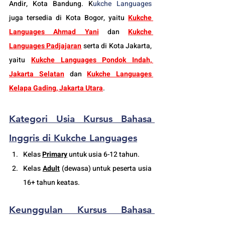
Andir, Kota Bandung. K
ukche Languages
juga tersedia di Kota Bogor, yaitu 
Kukche 
Languages Ahmad Yani
dan 
Kukche 
Languages Padjajaran
 serta di Kota Jakarta, 
yaitu 
Kukche Languages Pondok Indah, 
Jakarta Selatan
 dan 
Kukche Languages 
Kelapa Gading, Jakarta Utara
.
Kategori Usia 
Kursus 
Bahasa 
Inggris 
di Kukche Languages
K
elas 
Primary
 untuk usia 6-12 tahun.
Kelas 
Adult
 (
dewasa
) untuk peserta usia 
16+ tahun keatas.
Keunggulan 
Kursus 
Bahasa