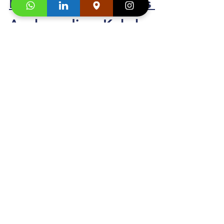
Kursus 
Bahasa
Inggris 
Anak 
di Kukche 
Languages: 
+628176000095
Segera hubungi konsultan studi kami dan 
klaim
"
Promo first visit mu segera
"
. 
Testimoni 
Kursus 
Bahasa
Inggris 
Anak 
di Kukche Languages
Muhammad Raka Syechan
: 
"
 Menurut saya, 
Kukche Languages merupakan tempat 
belajar/les bahasa asing yg keren. Karena 