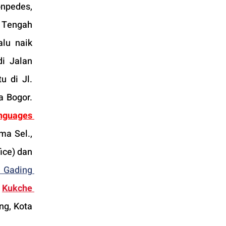
npedes, 
 Tengah 
lu naik 
i Jalan 
tu di Jl. 
 Bogor. 
nguages 
a Sel., 
Kec. Kby. Lama, Kota Jakarta Selatan, Daerah Khusus Ibukota Jakarta (Conclave Office) dan 
 Gading 
 
Kukche 
g, Kota 