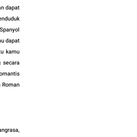
an dapat 
enduduk 
Spanyol 
u dapat 
tu kamu 
 secara 
omantis 
a Roman 
ngrasa, 