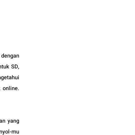
 dengan 
tuk SD, 
etahui 
online. 
an yang 
nyol-mu 