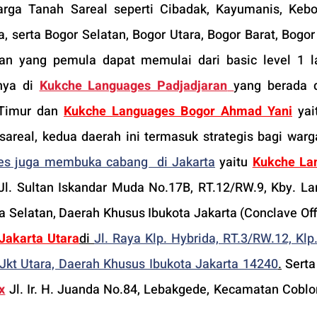
arga Tanah Sareal seperti Cibadak, Kayumanis, Kebo
 serta Bogor Selatan, Bogor Utara, Bogor Barat, Bogor
an yang pemula dapat memulai dari basic level 1 la
nya di 
Kukche Languages Padjadjaran
yang berada d
Timur dan 
Kukche Languages Bogor Ahmad Yani
 yai
real, kedua daerah ini termasuk strategis bagi warga
s juga membuka cabang  di Jakarta
 yaitu 
Kukche La
 Jl. Sultan Iskandar Muda No.17B, RT.12/RW.9, Kby. Lam
Jakarta Utara
di 
Jl. Raya Klp. Hybrida, RT.3/RW.12, Klp.
a Jkt Utara, Daerah Khusus Ibukota Jakarta 14240
.
 Serta
x
 Jl. Ir. H. Juanda No.84, Lebakgede, Kecamatan Coblon