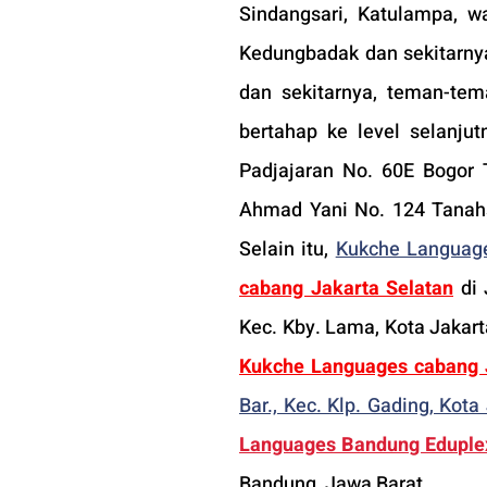
Sindangsari, Katulampa, w
Kedungbadak dan sekitarnya,
dan sekitarnya, teman-tem
bertahap ke level selanjut
Padjajaran No. 60E Bogor 
Ahmad Yani No. 124 Tanahsa
Selain itu, 
Kukche Language
cabang Jakarta Selatan
 di
Kukche Languages cabang 
Bar., Kec. Klp. Gading, Kot
Languages Bandung Eduple
Bandung, Jawa Barat.