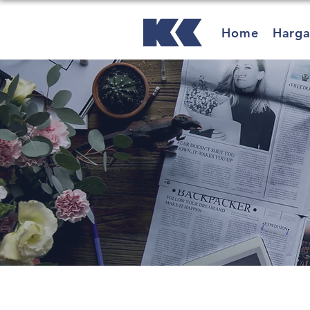
Home
Harg