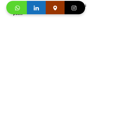
pelayanan dan pengajar kami sampai 
puas.
Bonus
 : Snack gratis setiap kali 
pertemuan kelas.
Info 
Jadwal 
Tempat Belajar 
Bahasa Cina di Jakarta
: 
0
812-
1900-0942
Buku Asli Import dari 
Cina (HSK
)
  adult dan 
Junior
Segera hubungi konsultan studi kami dan 
klaim
"Promo first visit mu segera
". 
https://video.wixstatic.com/video/3e0a04_9
d2d138be1ca4dedaa319baa9bf2eacd/1080
p/mp4/file.mp4