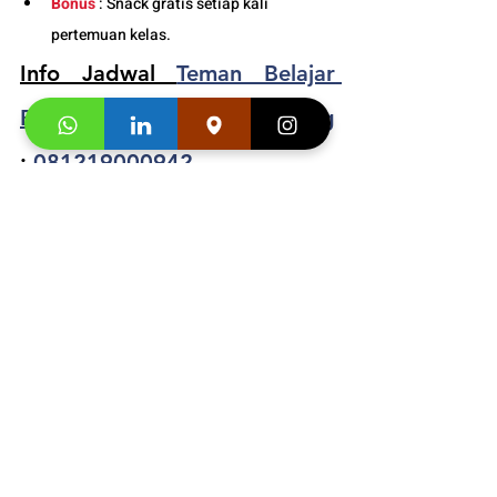
Bonus
 : Snack gratis setiap kali 
pertemuan kelas. 
Info Jadwal 
Teman Belajar 
Bahasa Jerman Anak Bandung
: 
081219000942
Segera hubungi konsultan studi kami dan 
klaim
"Promo first visit mu segera
". 
Informasi 
Buku
 dan Video Testimoni :
https://video.wixstatic.com/video/4e4695_9
1bcfdeeb38e47e48baecc061df29f03/1080p/
mp4/file.mp4