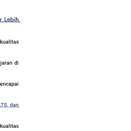
 Lebih 
alitas 
aran di 
encapai 
TS, dan 
alitas 