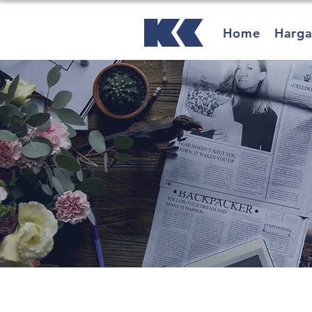
Home
Harg