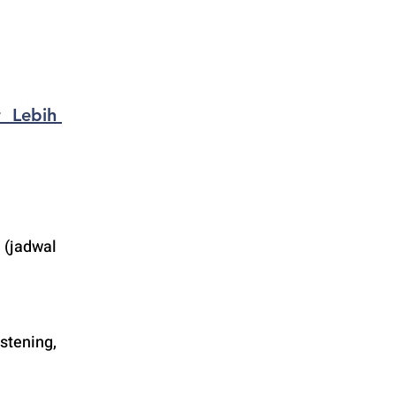
 Lebih 
(jadwal 
tening, 