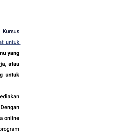
Kursus 
at untuk 
mu yang 
a, atau 
g untuk 
ediakan 
 Dengan 
 online 
program 