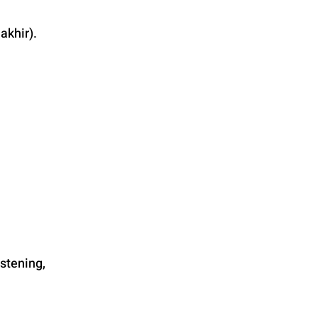
akhir).
tening, 