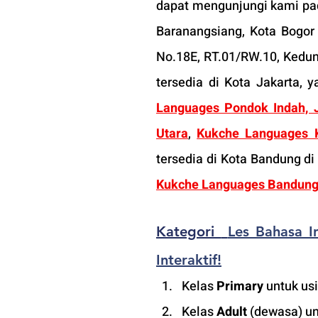
dapat mengunjungi kami pa
Baranangsiang, Kota Bogor
No.18E, RT.01/RW.10, Kedun
tersedia di Kota Jakarta, y
Languages Pondok Indah, J
Utara
, 
Kukche Languages 
tersedia di Kota Bandung di
Kukche Languages Bandung 
Kategori 
Les Bahasa In
Interaktif!
K
elas 
Primary
 untuk us
Kelas 
Adult
 (dewasa) un