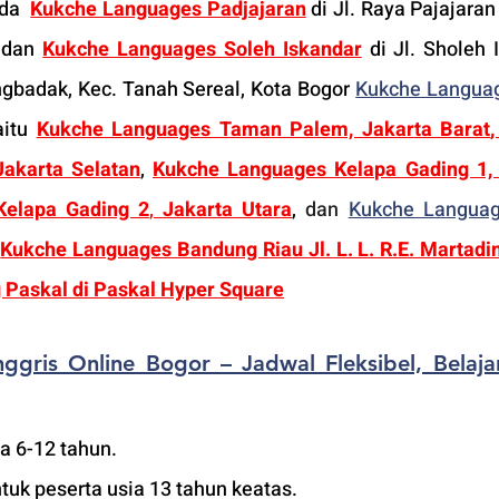
da  
Kukche Languages Padjajaran
 di Jl. Raya Pajajaran
 dan 
Kukche Languages Soleh Iskandar
 di Jl. Sholeh 
gbadak, Kec. Tanah Sereal, Kota Bogor 
Kukche Langua
aitu 
Kukche Languages Taman Palem, Jakarta Barat
,
akarta Selatan
, 
Kukche Languages Kelapa Gading 1, 
Kelapa Gading 2
, 
Jakarta Utara
, 
dan
Kukche Langua
 
Kukche Languages Bandung Riau Jl. L. L. R.E. Martadi
Paskal di Paskal Hyper Square
ggris Online Bogor – Jadwal Fleksibel, Belajar
ia 6-12 tahun.
tuk peserta usia 13 tahun keatas.