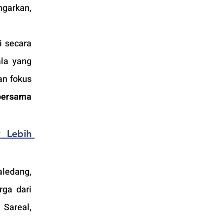
arkan, 
 secara 
a yang 
n fokus 
ersama 
 Lebih 
ledang, 
ga dari 
Sareal, 