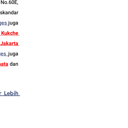
 No.60E, 
Iskandar 
ges 
juga 
 
Kukche 
Jakarta 
ges
juga 
nata
dan 
 Lebih 