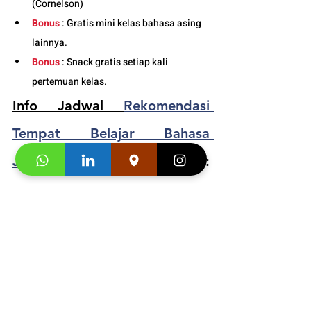
(Cornelson)
Bonus
 : Gratis mini kelas bahasa asing 
lainnya.
Bonus
 : Snack gratis setiap kali 
pertemuan kelas. 
Info Jadwal 
Rekomendasi 
Tempat Belajar Bahasa 
Jerman Anak Bandung
 : 
081219000942
Segera hubungi konsultan studi kami dan 
klaim
"Promo first visit mu segera
". 
Informasi 
Buku
 dan Video Testimoni :
https://video.wixstatic.com/video/4e4695_9