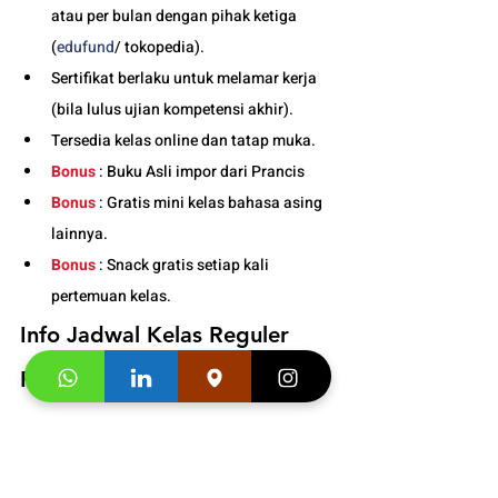
atau per bulan dengan pihak ketiga 
(
edufund
/ tokopedia).
Sertifikat berlaku untuk melamar kerja 
(bila lulus ujian kompetensi akhir).
Tersedia kelas online dan tatap muka. 
Bonus
 : Buku Asli impor dari Prancis
Bonus
 : Gratis mini kelas bahasa asing 
lainnya.
Bonus
 : Snack gratis setiap kali 
pertemuan kelas. 
Info Jadwal Kelas Reguler 
Prancis Anak di Bandung : 
081219000942
Segera hubungi konsultan studi kami dan 
klaim
"Promo first visit mu segera
". 