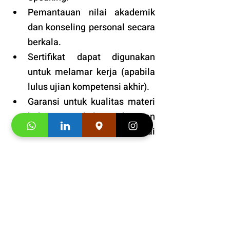
Pemantauan nilai akademik 
dan konseling personal secara 
berkala.
Sertifikat dapat digunakan 
untuk melamar kerja (apabila 
lulus ujian kompetensi akhir).
Garansi untuk kualitas materi 
buku, ruang kelas, pelayanan 
dan pengajar kami sampai 
puas.
Tersedia kelas online dan 
tatap muka. 
Fasilitas
: VIP dengan prioritas 
tinggi. 
Bonus
: Snack dan minuman 