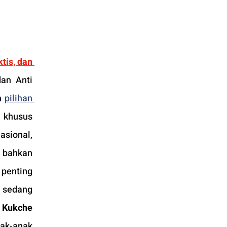
is, dan 
an Anti 
h 
pilihan 
 khusus 
sional, 
 bahkan 
penting 
 sedang 
 
Kukche 
ak-anak 