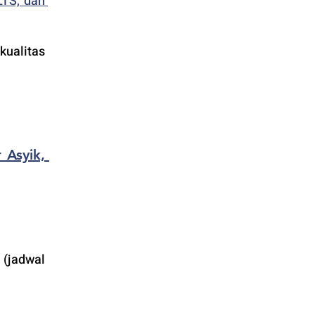
TS, dan 
alitas 
Asyik, 
(jadwal 