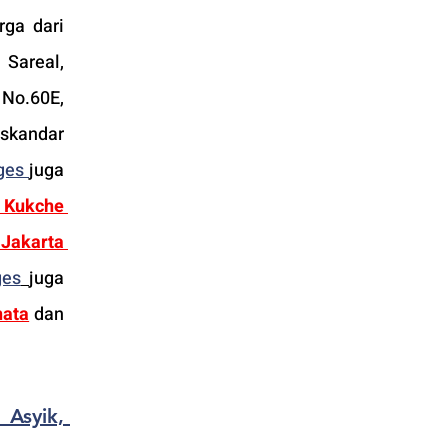
ga dari 
Sareal, 
 No.60E, 
Iskandar 
ges 
juga 
 
Kukche 
Jakarta 
ges
juga 
nata
dan 
Asyik, 