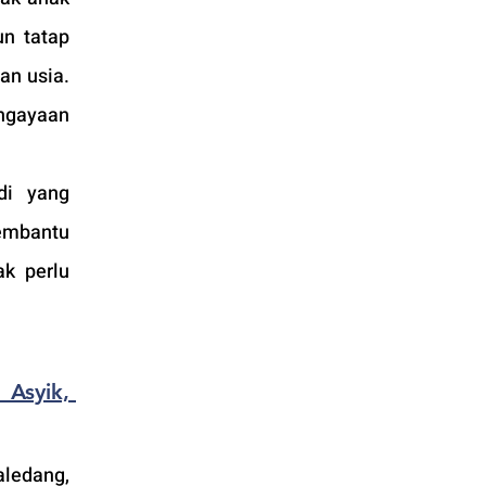
n tatap 
n usia. 
gayaan 
i yang 
mbantu 
k perlu 
Asyik, 
ledang, 