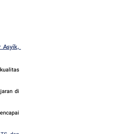
Asyik, 
alitas 
aran di 
encapai 