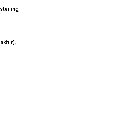
tening, 
akhir).