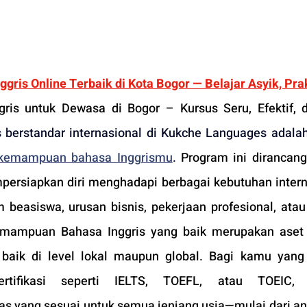
ris Online Terbaik di Kota Bogor — Belajar Asyik, Prakt
gris untuk Dewasa di Bogor – Kursus Seru, Efektif, d
s berstandar internasional di Kukche Languages adala
 kemampuan bahasa Inggrismu
. 
Program ini dirancang
ersiapkan diri menghadapi berbagai kebutuhan interna
am beasiswa, urusan bisnis, pekerjaan profesional, atau
emampuan Bahasa Inggris yang baik merupakan aset 
baik di level lokal maupun global. Bagi kamu yang
rtifikasi seperti IELTS, TOEFL, atau TOEIC,
s yang sesuai untuk semua jenjang usia—mulai dari an