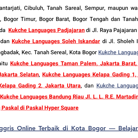
antarjati, Cibuluh, Tanah Sareal, Sempur, maupun war
, Bogor Timur, Bogor Barat, Bogor Tengah dan Tanah 
da  
Kukche Languages Padjajaran
 di Jl. Raya Pajajaran
 dan 
Kukche Languages Soleh Iskandar
 di Jl. Sholeh 
gbadak, Kec. Tanah Sereal, Kota Bogor 
Kukche Langua
aitu 
Kukche Languages Taman Palem, Jakarta Barat
,
akarta Selatan
, 
Kukche Languages Kelapa Gading 1, 
Kelapa Gading 2
, 
Jakarta Utara
, 
dan
Kukche Langua
 
Kukche Languages Bandung Riau Jl. L. L. R.E. Martadi
Paskal di Paskal Hyper Square
ggris Online Terbaik di Kota Bogor — Belajar 