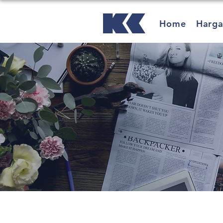
Home
Harg