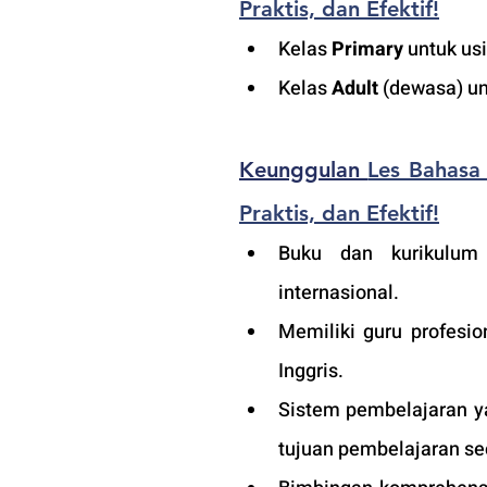
Praktis, dan Efektif!
K
elas 
Primary
 untuk us
Kelas 
Adult
 (dewasa) un
Keunggulan 
Les Bahasa 
Praktis, dan Efektif!
Buku dan kurikulum i
internasional.
Memiliki guru profesio
Inggris.
Sistem pembelajaran ya
tujuan pembelajaran sec