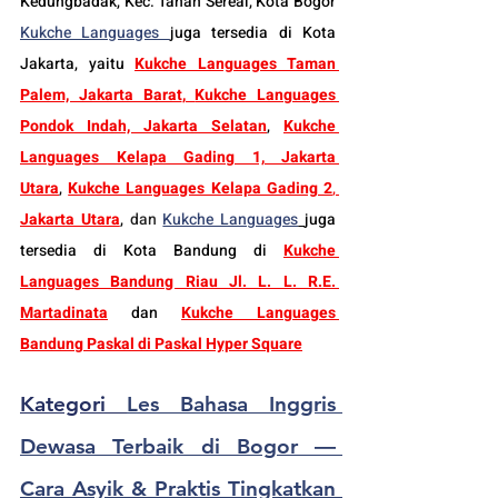
Kedungbadak, Kec. Tanah Sereal, Kota Bogor 
Kukche Languages 
juga tersedia di Kota 
Jakarta, yaitu 
Kukche Languages Taman 
Palem, Jakarta Barat
, 
Kukche Languages 
Pondok Indah, Jakarta Selatan
, 
Kukche 
Languages Kelapa Gading 1, Jakarta 
Utara
, 
Kukche Languages Kelapa Gading 2
, 
Jakarta Utara
, 
dan
Kukche Languages
juga 
tersedia di Kota Bandung di 
Kukche 
Languages Bandung Riau Jl. L. L. R.E. 
Martadinata
dan 
Kukche Languages 
Bandung Paskal di Paskal Hyper Square
Kategori 
Les Bahasa Inggris 
Dewasa Terbaik di Bogor — 
Cara Asyik & Praktis Tingkatkan 