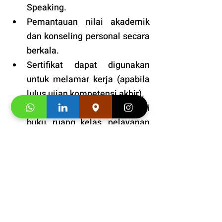
Speaking.
Pemantauan nilai akademik 
dan konseling personal secara 
berkala.
Sertifikat dapat digunakan 
untuk melamar kerja (apabila 
lulus ujian kompetensi akhir).
Garansi untuk kualitas materi 
buku, ruang kelas, pelayanan 
dan pengajar kami sampai 
puas.
Tersedia kelas online dan 
tatap muka. 
Fasilitas
: VIP dengan prioritas 
tinggi. 