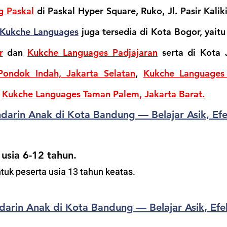
g Paskal
di Paskal Hyper Square, Ruko, Jl. Pasir Kaliki
K
ukche Languages
 juga tersedia di Kota Bogor, yaitu
r
dan 
Kukche Languages Padjajaran
 serta di Kota J
ondok Indah, Jakarta Selatan
, 
Kukche Languages 
 
Kukche Languages Taman Palem, Jakarta Barat.
arin Anak di Kota Bandung — Belajar Asik, Efek
 usia 6-12 tahun.
ntuk peserta usia 13 tahun keatas.
arin Anak di Kota Bandung — Belajar Asik, Efek