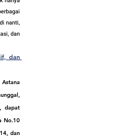
k hanya 
erbagai 
 nanti, 
si, dan 
f, dan 
 Astana 
unggal, 
, dapat 
a No.10 
114
, dan 