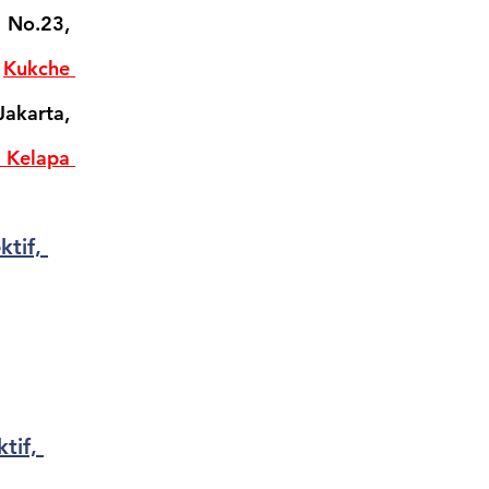
 No.23, 
 
Kukche 
akarta, 
Kelapa 
tif, 
tif, 