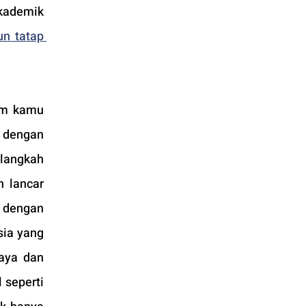
kademik 
n tatap 
um kamu 
dengan 
langkah 
 lancar 
 dengan 
ia yang 
aya dan 
seperti 