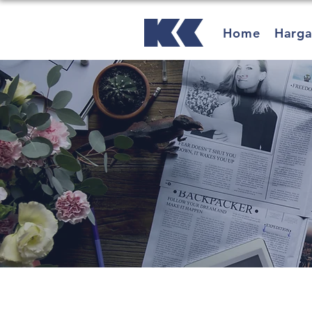
Home
Harg