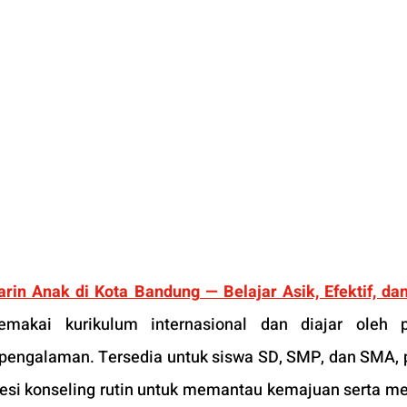
in Anak di Kota Bandung — Belajar Asik, Efektif, da
akai kurikulum internasional dan diajar oleh pe
erpengalaman. Tersedia untuk siswa SD, SMP, dan SMA, 
 sesi konseling rutin untuk memantau kemajuan serta m