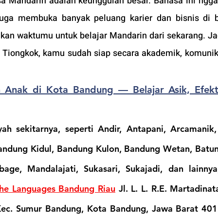
a Mandarin adalah keunggulan besar. Bahasa ini ngga
 juga membuka banyak peluang karier dan bisnis di b
ikan waktumu untuk belajar Mandarin dari sekarang. Jadi
 Tiongkok, kamu sudah siap secara akademik, komunika
 Anak di Kota Bandung — Belajar Asik, Efekti
h sekitarnya, seperti Andir, Antapani, Arcamanik,
andung Kidul, Bandung Kulon, Bandung Wetan, Batun
age, Mandalajati, Sukasari, Sukajadi, dan lainnya
he Languages Bandung Riau
Jl. L. L. R.E. Martadinat
Kec. Sumur Bandung, Kota Bandung, Jawa Barat 40