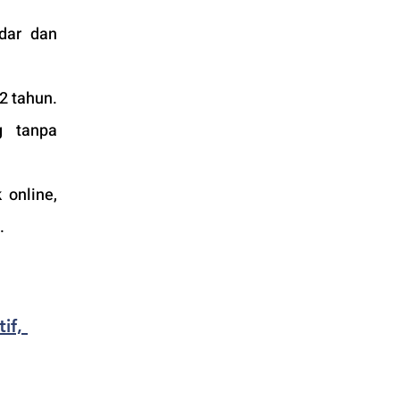
dar dan 
 tahun. 
 tanpa 
online, 
.
if, 