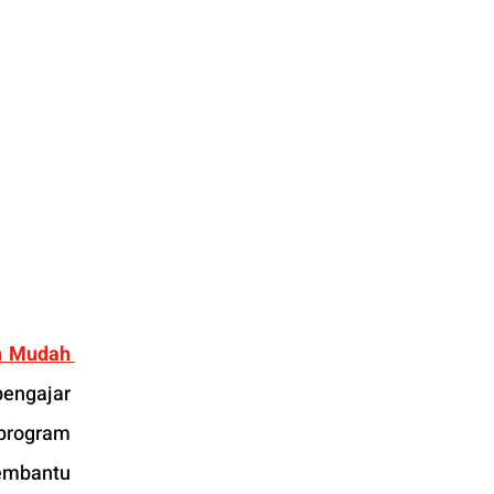
n Mudah 
ngajar 
program 
embantu 