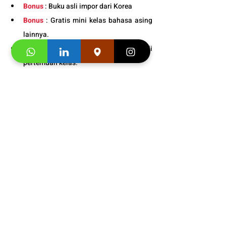
Bonus
 : Buku asli impor dari Korea
Bonus
 : Gratis mini kelas bahasa asing 
lainnya.
Bonus
 : Snack gratis setiap kali 
pertemuan kelas. 
Info Jadwal 
Rekomendasi 
Guru Bahasa Korea Anak 
Terbaik Bogor
: 
0811-8800-
659
Buku Asli Import dari 
Korea  Adult
 dan 
Junior 
Segera hubungi konsultan studi kami dan 
klaim
"Promo first visit mu segera
". 
https://video.wixstatic.com/video/f1a799_3
a1db22375cf4549bacbe864886f2a39/1080
p/mp4/file.mp4