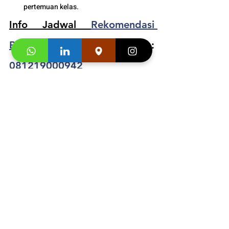
pertemuan kelas. 
Info Jadwal 
Rekomendasi 
Belajar Bahasa Jerman Anak
 : 
081219000942
Segera hubungi konsultan studi kami dan 
klaim
"Promo first visit mu segera
". 
Informasi 
Buku
 dan Video Testimoni :
https://video.wixstatic.com/video/4e4695_9
1bcfdeeb38e47e48baecc061df29f03/1080p/
mp4/file.mp4