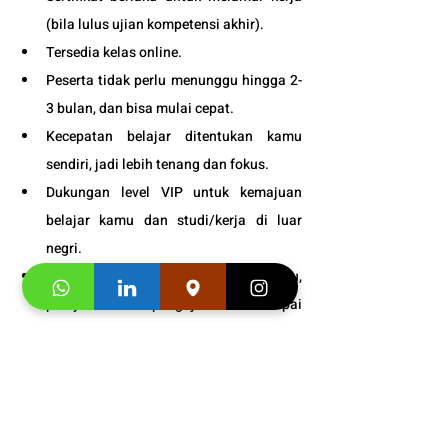
(bila lulus ujian kompetensi akhir).
Tersedia kelas online. 
Peserta tidak perlu menunggu hingga 2-
3 bulan, dan bisa mulai cepat.
Kecepatan belajar ditentukan kamu 
sendiri, jadi lebih tenang dan fokus.
Dukungan level VIP untuk kemajuan 
belajar kamu dan studi/kerja di luar 
negri.
Garansi untuk kualitas materi buku, 
pelayanan dan pengajar kami sampai 
puas.
Bonus
 : 
Snack gratis setiap kali 
pertemuan kelas.
Info Jadwal 
Program 