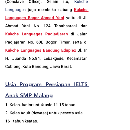
(Conclave Office). Selain itu, 
Kukche 
Languages
 juga membuka cabang 
Kukche 
Languages 
Bogor
 Ahmad Yani
yaitu di Jl. 
Ahmad Yani No. 124 Tanahsareal dan
Kukche Languages Padjadjaran
di Jalan 
Padjajaran No. 60E Bogor Timur, serta di 
Kukche Languages Bandung Eduplex
 Jl. Ir. 
H. Juanda No.84, Lebakgede, Kecamatan 
Coblong, Kota Bandung, Jawa Barat.
Usia 
Program Persiapan IELTS 
Anak SMP Malang
1. Kelas Junior untuk usia 11-15 tahun.
2. Kelas Adult (dewasa) untuk peserta usia 
16+ tahun keatas.