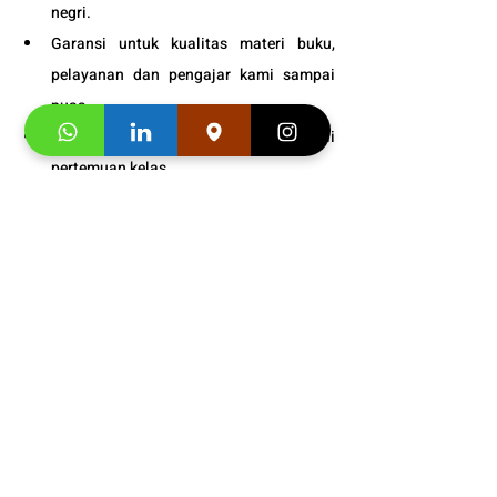
negri.
Garansi untuk kualitas materi buku, 
pelayanan dan pengajar kami sampai 
puas.
Bonus
 : 
Snack gratis setiap kali 
pertemuan kelas.
Info Jadwal 
Program 
Persiapan IELTS Anak SMP 
Malang
 : 
0819-9600-0095
Segera hubungi konsultan studi kami dan 
klaim
"Promo first visit mu segera". 
Info buku dan 
video testimoni
:
https://video.wixstatic.com/video/4e4695_4
8909eb3180d40cba905d38088d42da8/1080
p/mp4/file.mp4