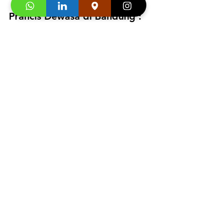
Prancis Dewasa di Bandung : 
081219000942
Segera hubungi konsultan studi kami dan 
klaim
"Promo first visit mu segera
". 
Informasi 
Buku
 dan 
Video Testimoni
 :
https://video.wixstatic.com/video/4e4695_a
47abd7f48b444c1ad05cf9ed38753ff/480p/
mp4/file.mp4
Testimonial Peserta Kelas 