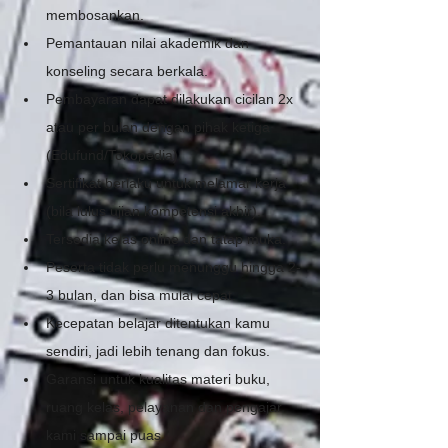
membosankan.
Pemantauan nilai akademik dan 
konseling secara berkala.
Pembayaran dapat dilakukan cicilan 2x 
atau per bulan dengan pihak ketiga 
(Edufund/Tokopedia).
Sertifikat berlaku untuk melamar kerja 
(bila lulus ujian kompetensi akhir).
Tersedia kelas online dan tatap muka. 
Peserta tidak perlu menunggu hingga 2-
3 bulan, dan bisa mulai cepat.
Kecepatan belajar ditentukan kamu 
sendiri, jadi lebih tenang dan fokus.
Garansi untuk kualitas materi buku, 
ruang kelas, pelayanan dan pengajar 
kami sampai puas.