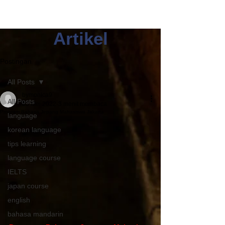
Artikel
Postingan
All Posts
bymonica9
All Posts
23 Mei 2022
3 menit membaca
Program Bahasa Jepang Mahasiswa Jakarta
language
korean language
tips learning
language course
IELTS
japan course
english
bahasa mandarin