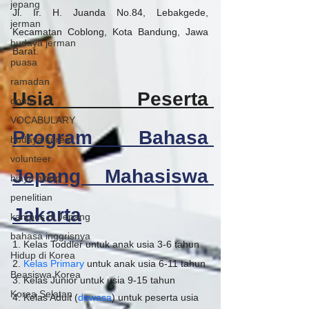
jepang
Jl. Ir. H. Juanda No.84, Lebakgede, 
jerman
Kecamatan Coblong, Kota Bandung, Jawa 
budaya jerman
Barat.
puasa
ramadan
Usia Peserta 
qoute
VOCABULARY
Program Bahasa 
budaya korea
volunteer
Jepang Mahasiswa 
biaya hidup
penelitian
Jakarta
kampus di Jepang
bahasa inggrisnya
1. Kelas Toddler untuk anak usia 3-6 tahun
Hidup di Korea
2. 
Kelas 
Primary 
untuk anak usia 6-11 tahun
Beasiswa Korea
3. Kelas Junior untuk usia 9-15 tahun
Korea Selatan
4. Kelas Adult (
dewasa
) untuk peserta usia 