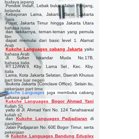
budaya jepang
Pondok Indah, Lebak bulus, Jalan Panjang, 
belanda
Kebayoran Lama, Jakarta Barat, Jakarta 
rusia
Pusat, Jakarta Timur hingga Jakarta Utara 
bahasa rusia
dan sekitarnya, teman-teman yang pemula 
film
dapat memulai dari basic level 1. Alamat 
Arab
Kukche Languages cabang Jakarta
 yaitu 
bahasa Arab
Jl. Sultan Iskandar Muda No.17B, 
bahasa italia
RT.12/RW.9, Kby. Lama Sel., Kec. Kby. 
italia
Lama, Kota Jakarta Selatan, Daerah Khusus 
part time luar negeri
Ibukota Jakarta (Conclave Office). Selain itu, 
pekerjaan part time
Kukche Languages
 juga membuka cabang 
bahasa gaul
Kukche Languages 
Bogor
 Ahmad Yani
Kuliah S1
yaitu di Jl. Ahmad Yani No. 124 Tanahsareal 
kuliah s2
dan
Kukche Languages Padjadjaran
di 
pandemi
Jalan Padjajaran No. 60E Bogor Timur, serta 
pekerjaan
di 
Kukche Languages Bandung Eduplex