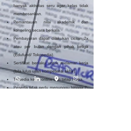
banyak aktivitas seru agar kelas tidak 
membosankan.
Pemantauan nilai akademik dan 
konseling secara berkala.
Pembayaran dapat dilakukan cicilan 2x 
atau per bulan dengan pihak ketiga 
(Edufund/ Tokopedia).
Sertifikat berlaku untuk melamar kerja 
(bila lulus ujian kompetensi akhir).
Tersedia kelas online dan tatap muka. 
Peserta tidak perlu menunggu hingga 2-
3 bulan, dan bisa mulai cepat.
Kecepatan belajar ditentukan kamu 
sendiri, jadi lebih tenang dan fokus.
Dukungan level VIP untuk kemajuan 
belajar kamu dan studi/kerja di luar 