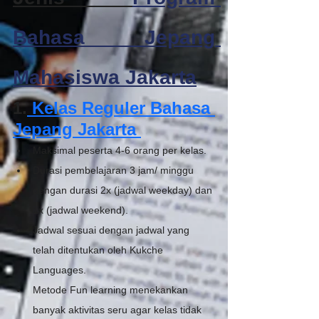
Bahasa Jepang 
Mahasiswa Jakarta
1.
 Kelas Reguler Bahasa 
Jepang Jakarta
Maksimal peserta 4-6 orang per kelas.
Durasi pembelajaran 3 jam/ minggu 
dengan durasi 2x (jadwal weekday) dan 
1x (jadwal weekend).
Jadwal sesuai dengan jadwal yang 
telah ditentukan oleh Kukche 
Languages.
Metode Fun learning menekankan 
banyak aktivitas seru agar kelas tidak 