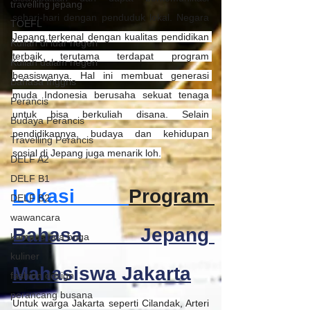
travelling jepang
sehari-hari dengan penduduk lokal. Negara 
TOEFL
Jepang terkenal dengan kualitas pendidikan 
Kuliah di luar negeri
terbaik terutama terdapat program 
Kuliah dalam negeri
beasiswanya. Hal ini membuat generasi 
Bahasa Inggris
muda Indonesia berusaha sekuat tenaga 
Perancis
untuk bisa berkuliah disana. Selain 
Budaya Perancis
pendidikannya, budaya dan kehidupan 
Travelling Perancis
sosial di Jepang juga menarik loh.
DELF A2
DELF B1
Lokasi 
Program 
DELF B2
wawancara
Bahasa Jepang 
kampus tata boga
kuliner
Mahasiswa Jakarta
fashion design
perancang busana
Untuk warga Jakarta seperti Cilandak
, Arteri 