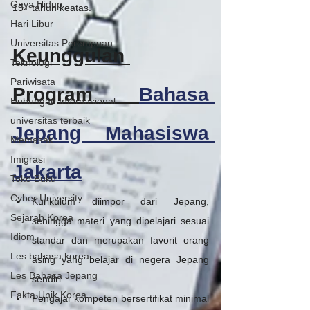
Gaya Hidup
15+ tahun keatas.
Hari Libur
Universitas Perempuan
Keunggulan 
Teknologi
Pariwisata
Program 
Bahasa 
Hubungan Internasional
universitas terbaik
Jepang Mahasiswa 
Memasak
Imigrasi
Jakarta
Toko Buku
Cyber University
Kurikulum diimpor dari Jepang, 
Sejarah Korea
sehingga materi yang dipelajari sesuai 
Idiom
standar dan merupakan favorit orang 
Les bahasa korea
asing yang belajar di negera Jepang 
Les Bahasa Jepang
sendiri.
Fakta Unik Korea
Pengajar kompeten bersertifikat minimal 