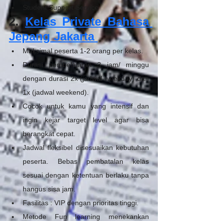
Student Support Service 
2. 
Kelas Private Bahasa 
Jepang Jakarta
Maksimal peserta 1-2 orang per kelas.
Durasi pembelajaran 3 jam/ minggu 
dengan durasi 2x (jadwal weekday) dan 
1x (jadwal weekend). 
Cocok untuk kamu yang intensif dan 
ingin kejar target level agar bisa 
berangkat cepat. 
Jadwal fleksibel disesuaikan kebutuhan 
peserta. Bebas pembatalan kelas 
sesuai dengan ketentuan berlaku tanpa 
hangus sisa jam. 
Fasilitas : VIP dengan prioritas tinggi. 
Metode Fun learning menekankan 