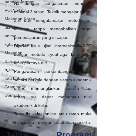
bahasa Jerman
N3 dengan pengalaman mengajar 
POLYGLOT
minimal 3 tahun. Teknik mengajar sudah 
Makanan Korea
ahli dan mengutamakan metode fun 
asrama
learning tanpa mengabaikan target 
anime
pembelajaran yang di capai. 
kota di Jepang
Dijamin lulus ujian internasional JLPT 
Makanan
dengan metode tryout agar kamu bisa 
Bahasa asing
lebih percaya diri.
rusia
Pengawasan perkembangan belajar 
tata bahasa Korea
secara berkala dengan sistem akademik 
Grammatik
online, memungkinkan peserta atau 
Deutsch
orang tua dapat memantau nilai 
akademik di kelas.
Tersedia kelas online atau tatap muka 
disesuaikan dengan kebutuhan peserta. 
Jenis 
Program 