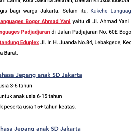
n Lama, Kota Jakarta Selatan, Daerah Khusus Ibukota J
gis bagi warga Jakarta. Selain itu, 
Kukche Languag
Languages 
Bogor
 Ahmad Yani
yaitu di Jl. Ahmad Yani 
nguages Padjadjaran
di Jalan Padjajaran No. 60E Bogor
Bandung Eduplex
 Jl. Ir. H. Juanda No.84, Lebakgede, Ke
a Barat.
ahasa Jepang anak SD Jakarta
usia 3-6 tahun 
untuk anak usia 6-15 tahun 
k peserta usia 15+ tahun keatas.
ahasa Jepang anak SD Jakarta