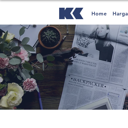
Home
Harg