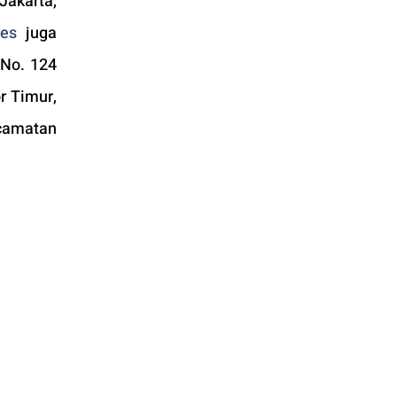
akarta, 
es
 juga 
No. 124 
 Timur, 
camatan 