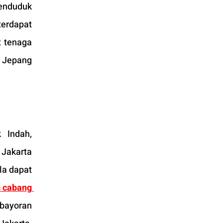
enduduk 
erdapat 
 tenaga 
 Jepang 
 Indah, 
Jakarta 
a dapat 
 cabang 
ebayoran 