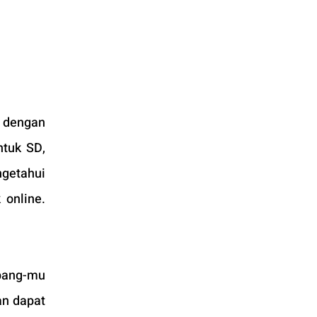
 dengan 
tuk SD, 
etahui 
online. 
pang-mu 
an dapat 