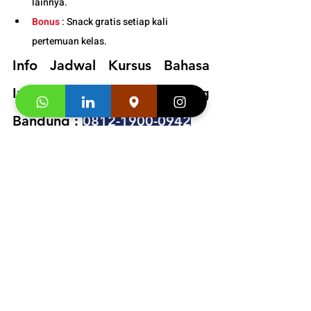
lainnya.
Bonus
 : Snack gratis setiap kali 
pertemuan kelas. 
Info Jadwal Kursus Bahasa 
Inggris Online/Daring 
Bandung : 
0812-1900-0942
Segera hubungi konsultan studi kami dan 
klaim
"Promo first visit mu segera". 
Informasi Buku
dan
 Video Testimoni :
https://video.wixstatic.com/video/ae8f36_d
ba5a2d841cf4aa8baa61dd38d12c056/1080
p/mp4/file.mp4