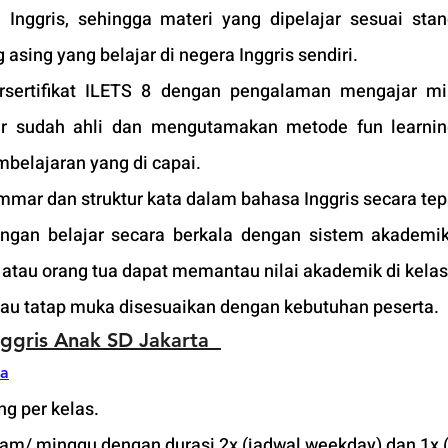
 Inggris, sehingga materi yang dipelajar sesuai stan
asing yang belajar di negera Inggris sendiri.
sertifikat ILETS 8 dengan pengalaman mengajar min
r sudah ahli dan mengutamakan metode fun learning
belajaran yang di capai. 
mar dan struktur kata dalam bahasa Inggris secara tep
an belajar secara berkala dengan sistem akademik 
tau orang tua dapat memantau nilai akademik di kelas
atau tatap muka disesuaikan dengan kebutuhan peserta. 
nggris Anak SD J
akarta  
ta
g per kelas.
jam/ minggu dengan durasi 2x (jadwal weekday) dan 1x (