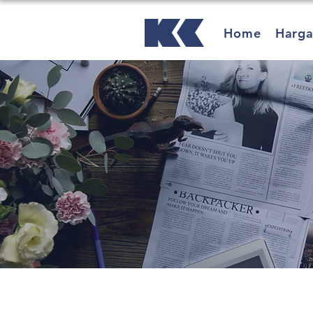
Home
Harg