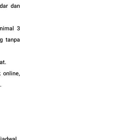
dar dan 
imal 3 
 tanpa 
at.
online, 
.
jadwal 