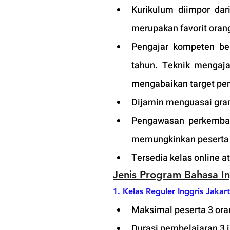
Kurikulum diimpor dari
merupakan favorit orang 
Pengajar kompeten ber
tahun. Teknik mengaja
mengabaikan target pem
Dijamin menguasai gram
Pengawasan perkembang
memungkinkan peserta a
Tersedia kelas online 
Jenis Program Bahasa I
1. Kelas Reguler Inggris J
akar
Maksimal peserta 3 oran
Durasi pembelajaran 3 