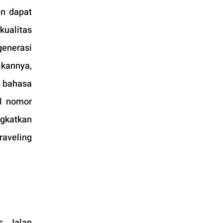
n dapat 
ualitas 
enerasi 
kannya, 
 bahasa 
l nomor 
gkatkan 
aveling 
, Jalan 