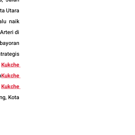
a Utara 
lu naik 
rteri di 
bayoran 
rategis 
 
Kukche 
n
Kukche 
 
Kukche 
g, Kota 