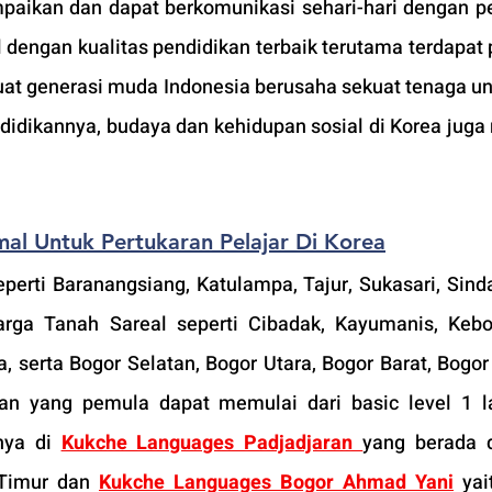
paikan dan dapat berkomunikasi sehari-hari dengan p
 dengan kualitas pendidikan terbaik terutama terdapat 
at generasi muda Indonesia berusaha sekuat tenaga unt
ndidikannya, budaya dan kehidupan sosial di Korea juga 
mal Untuk Pertukaran Pelajar Di Korea
erti Baranangsiang, Katulampa, Tajur, Sukasari, Sinda
arga Tanah Sareal seperti Cibadak, Kayumanis, Kebo
 serta Bogor Selatan, Bogor Utara, Bogor Barat, Bogor
an yang pemula dapat memulai dari basic level 1 la
nya di 
Kukche Languages Padjadjaran 
yang berada d
Timur dan 
Kukche Languages Bogor
 Ahmad Yani
 yai