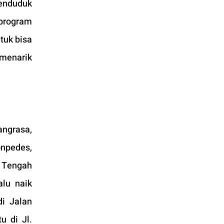
enduduk 
program 
uk bisa 
menarik 
ngrasa, 
npedes, 
 Tengah 
lu naik 
i Jalan 
tu di Jl. 