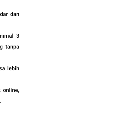
dar dan 
imal 3 
 tanpa 
a lebih 
online, 
.