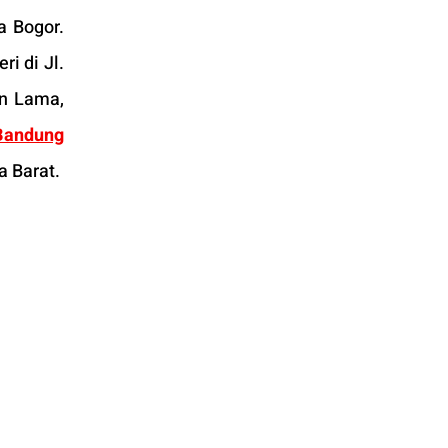
 Bogor. 
i di Jl. 
n Lama, 
Bandung
a Barat.