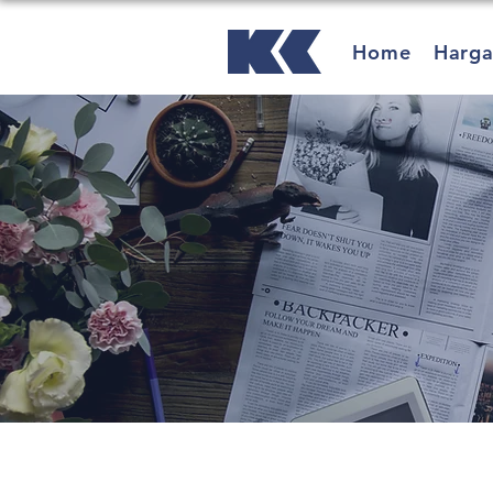
Home
Harg