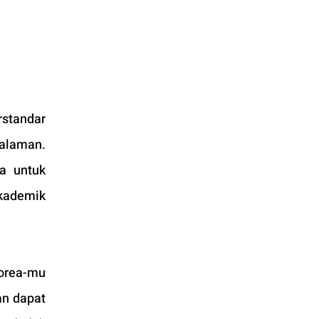
standar 
alaman. 
 untuk 
kademik 
orea-mu 
an dapat 