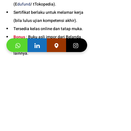
(E
dufund
/ tTokopedia).
Sertifikat berlaku untuk melamar kerja 
(bila lulus ujian kompetensi akhir).
Tersedia kelas online dan tatap muka. 
Bonus
 : Buku asli impor dari Belanda
Bonus
 : Gratis mini kelas bahasa asing 
lainnya.
Bonus
 : Snack gratis setiap kali 
pertemuan kelas. 
Info Jadwal 
Persyaratan 
Bahasa Belanda Untuk Studi 
di Belanda
: 
0812-1900-0942
Buku Asli Import dari 
Belanda  Adult
Segera hubungi konsultan studi kami dan 
klaim
"Promo first visit mu segera
". 