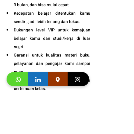
3 bulan, dan bisa mulai cepat.
Kecepatan belajar ditentukan kamu 
sendiri, jadi lebih tenang dan fokus.
Dukungan level VIP untuk kemajuan 
belajar kamu dan studi/kerja di luar 
negri.
Garansi untuk kualitas materi buku, 
pelayanan dan pengajar kami sampai 
puas.
Bonus
 : 
Snack gratis setiap kali 
pertemuan kelas.
Info Jadwal
 Persiapan Ujian 
TOEF
L untuk Tinggal di Luar 
Negeri dari Yogyakarta
 : 