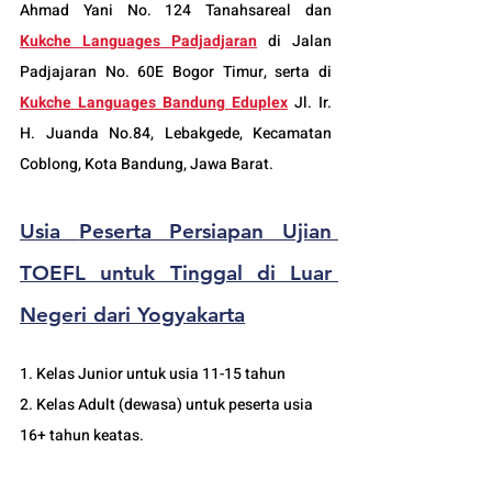
Ahmad Yani No. 124 Tanahsareal dan
Kukche Languages Padjadjaran
di Jalan 
Padjajaran No. 60E Bogor Timur, serta di 
Kukche Languages Bandung Eduplex
 Jl. Ir. 
H. Juanda No.84, Lebakgede, Kecamatan 
Coblong, Kota Bandung, Jawa Barat.
Usia 
Peserta Persiapan Ujian 
TOEFL
 untuk Tinggal di Luar 
Negeri dari Yogyakarta
1. Kelas Junior untuk usia 11-15 tahun
2. Kelas Adult (dewasa) untuk peserta usia 
16+ tahun keatas.