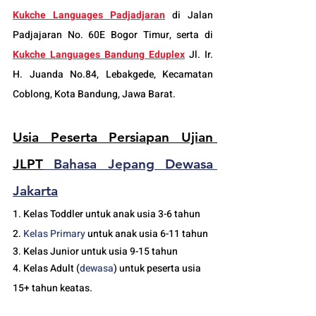
Kukche Languages Padjadjaran
di Jalan 
Padjajaran No. 60E Bogor Timur, serta di 
Kukche Languages Bandung Eduplex
 Jl. Ir. 
H. Juanda No.84, Lebakgede, Kecamatan 
Coblong, Kota Bandung, Jawa Barat.
Usia Peserta Persiapan Ujian 
JLPT
 Bahasa Jepang Dewasa 
Jakarta
1. Kelas Toddler untuk anak usia 3-6 tahun
2. 
Kelas 
Primary 
untuk anak usia 6-11 tahun
3. Kelas Junior untuk usia 9-15 tahun
4. Kelas Adult (
dewasa
) untuk peserta usia 
15+ tahun keatas.