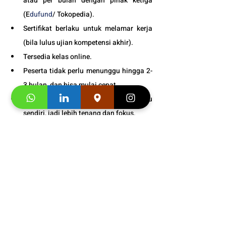
atau per bulan dengan pihak ketiga 
(E
dufund
/ Tokopedia).
Sertifikat berlaku untuk melamar kerja 
(bila lulus ujian kompetensi akhir).
Tersedia kelas online. 
Peserta tidak perlu menunggu hingga 2-
3 bulan, dan bisa mulai cepat.
Kecepatan belajar ditentukan kamu 
sendiri, jadi lebih tenang dan fokus.
Dukungan level VIP untuk kemajuan 
belajar kamu dan studi/kerja di luar 
negri.
Garansi untuk kualitas materi buku, 
pelayanan dan pengajar kami sampai 
puas.
Bonus
 : 
Snack gratis setiap kali 