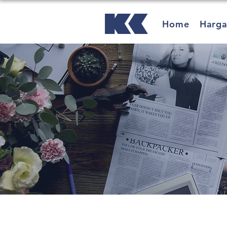
Home
Harg