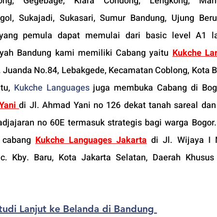
ng, Gegebage, Kiara Condong, Lengkong, Mandala
egol, Sukajadi, Sukasari, Sumur Bandung, Ujung Beru
yang pemula dapat memulai dari basic level A1 lal
ayah Bandung kami memiliki Cabang yaitu 
Kukche Lan
. H. Juanda No.84, Lebakgede, Kecamatan Coblong, Kota B
tu, 
Kukche Languages
 juga membuka Cabang di Bogo
Yani
di Jl. Ahmad Yani no 126 dekat tanah sareal dan
adjajaran no 60E termasuk strategis bagi warga Bogor.
 cabang 
Kukche Languages Jakarta
di 
Jl. Wijaya I 
c. Kby. Baru, Kota Jakarta Selatan, Daerah Khusus 
tudi Lanjut ke Belanda di Bandung