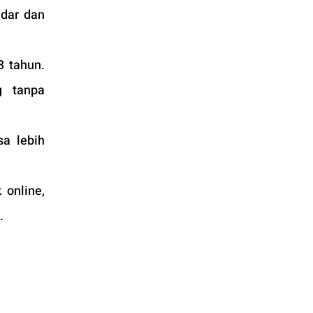
dar dan 
 tahun. 
 tanpa 
a lebih 
online, 
.