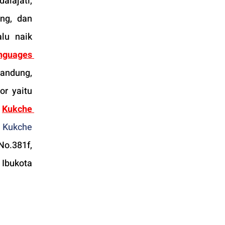
jati,  
ng, dan 
u naik 
guages 
andung, 
r yaitu
 
Kukche 
 
Kukche 
No.381f, 
Ibukota 