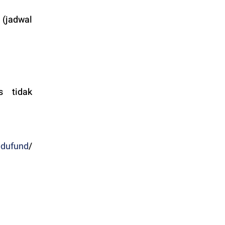
(jadwal 
 tidak 
edufund
/ 