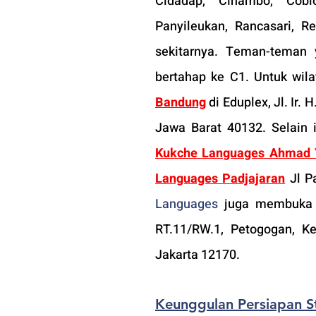
Cidadap, Cinambo, Coblo
Panyileukan, Rancasari, R
sekitarnya. Teman-teman 
bertahap ke C1. Untuk wil
Bandung
di Eduplex, Jl. Ir
Jawa Barat 40132. Selain i
Kukche Languages Ahmad 
Languages Padjajaran
Jl P
Languages
 juga membuka
RT.11/RW.1, Petogogan, Ke
Jakarta 12170.
Keunggulan Persiapan S