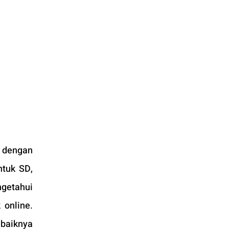
 dengan 
tuk SD, 
etahui 
online. 
baiknya 