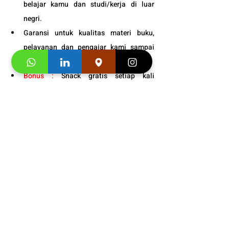
belajar kamu dan studi/kerja di luar 
negri.
Garansi untuk kualitas materi buku, 
pelayanan dan pengajar kami sampai 
puas.
Bonus :
 Snack gratis setiap kali 
pertemuan kelas.
Info Jadwal 
Persiapan Belajar 
Bahasa Prancis Kurikulum 
Internasional Bogor
 : 
0811-
8800-659
Segera hubungi konsultan studi kami dan 
klaim
"Promo first visit mu segera
". 
Informasi 
Buku
 dan 
Video Testimoni
 :