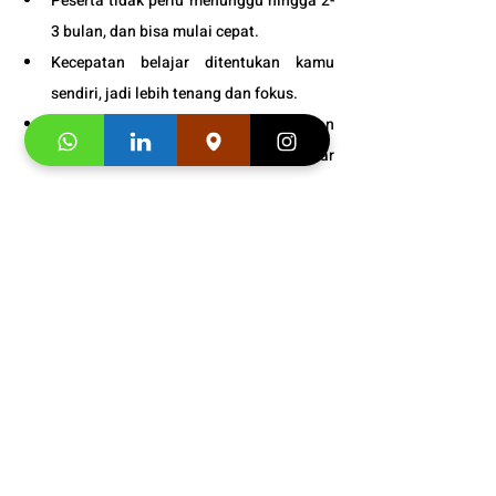
Peserta tidak perlu menunggu hingga 2-
3 bulan, dan bisa mulai cepat.
Kecepatan belajar ditentukan kamu 
sendiri, jadi lebih tenang dan fokus.
Dukungan level VIP untuk kemajuan 
belajar kamu dan studi/kerja di luar 
negri.
Garansi untuk kualitas materi buku, 
pelayanan dan pengajar kami sampai 
puas.
Bonus
 : Snack gratis setiap kali 
pertemuan kelas.
Info Jadwal 
Persiapan Bahasa 
Korea Untuk Studi Lanjut 
Terbaik
:
0811-8800-659