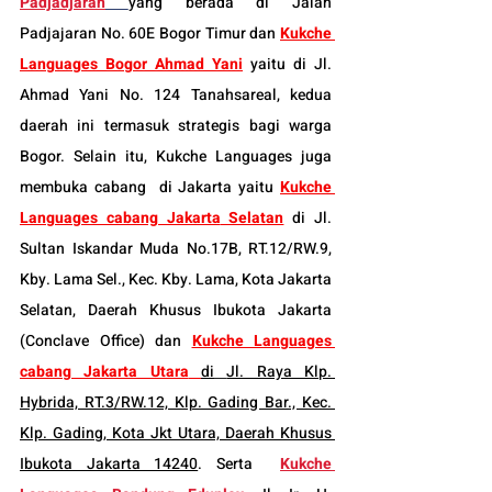
Padjadjaran
yang berada di Jalan 
Padjajaran No. 60E Bogor Timur dan 
Kukche 
Languages Bogor Ahmad Yani
 yaitu di Jl. 
Ahmad Yani No. 124 Tanahsareal, kedua 
daerah ini termasuk strategis bagi warga 
Bogor. Selain itu, 
Kukche Languages juga 
membuka cabang  di Jakarta
 yaitu 
Kukche 
Languages cabang Jakarta
 Selatan
 di Jl. 
Sultan Iskandar Muda No.17B, RT.12/RW.9, 
Kby. Lama Sel., Kec. Kby. Lama, Kota Jakarta 
Selatan, Daerah Khusus Ibukota Jakarta 
(Conclave Office) dan 
Kukche Languages 
cabang Jakarta Utara
di
Jl. Raya Klp. 
Hybrida, RT.3/RW.12, Klp. Gading Bar., Kec. 
Klp. Gading, Kota Jkt Utara, Daerah Khusus 
Ibukota Jakarta 14240
. Serta  
Kukche 