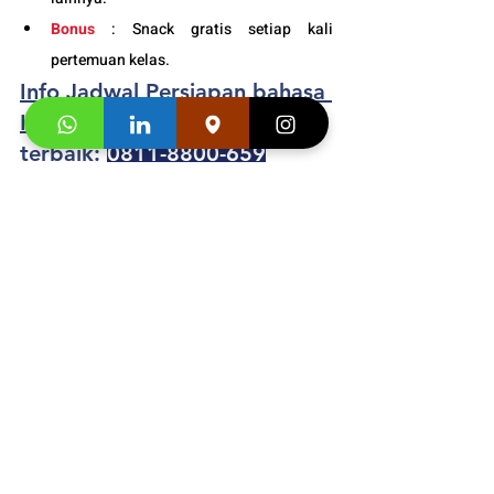
Bonus
 : Snack gratis setiap kali 
pertemuan kelas. 
Info Jadwal Persiapan bahasa 
Korea untuk studi lanjut 
terbaik
:
0811-8800-659
Buku Asli Import dari 
Korea  Adult
 dan 
Junior 
Segera hubungi konsultan studi kami dan 
klaim
"Promo first visit mu segera
". 
https://video.wixstatic.com/video/f1a799_3
a1db22375cf4549bacbe864886f2a39/1080
p/mp4/file.mp4
Testimonial Persiapan bahasa 