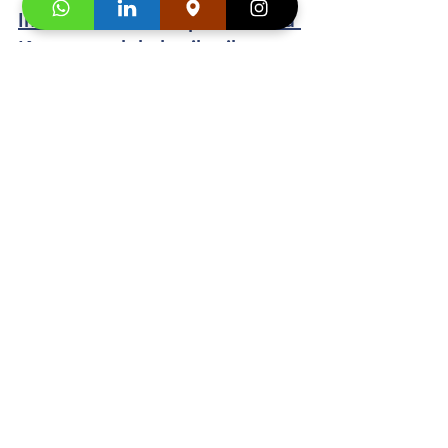
Info Jadwal Persiapan bahasa 
Korea untuk kelas ibu-ibu
:
0811-8800-659
Buku Asli Import dari 
Korea  Adult
 dan 
Junior 
Segera hubungi konsultan studi kami dan 
klaim
"Promo first visit mu segera
". 
https://video.wixstatic.com/video/f1a799_3
a1db22375cf4549bacbe864886f2a39/1080
p/mp4/file.mp4
Testimonial Persiapan bahasa 
Korea untuk kelas ibu-ibu:      