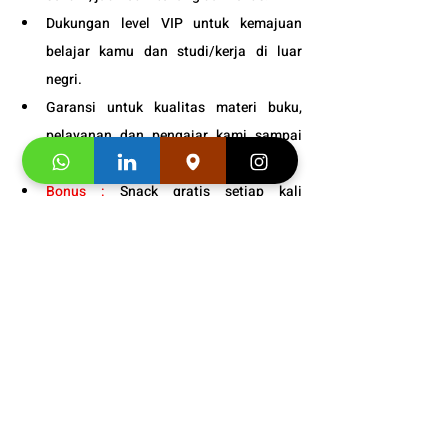
Dukungan level VIP untuk kemajuan 
belajar kamu dan studi/kerja di luar 
negri.
Garansi untuk kualitas materi buku, 
pelayanan dan pengajar kami sampai 
puas.
Bonus : 
Snack gratis setiap kali 
pertemuan kelas.
Info Persiapan Bahasa Jepang 
Untuk Tinggal Di Jepang
: 
0812-
1900-0942
Buku Asli Import dari 
Jepang Adult
 dan 
Junior 
Segera hubungi konsultan studi kami dan 
klaim
"Promo first visit mu segera
". 
Info buku dan 
video testimoni
: