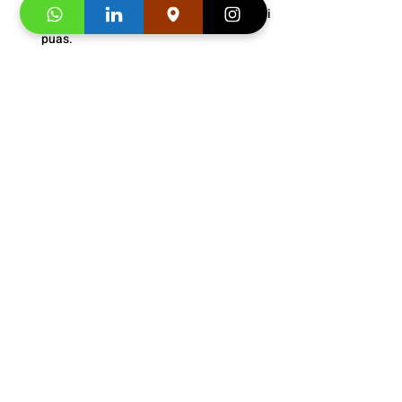
pelayanan dan pengajar kami sampai 
puas.
Bonus
 : Snack gratis setiap kali 
pertemuan kelas.
Info Les Spanyol Anak Bogor
: 
0812-1900-0942
Buku Asli Import dari 
Spanyol (A
ula)
Segera hubungi konsultan studi kami dan 
klaim
"Promo first visit mu segera
". 
https://video.wixstatic.com/video/895d42_9
7a1496237384b67978fdd626cb40d37/1080
p/mp4/file.mp4