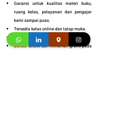
Garansi untuk kualitas materi buku, 
ruang kelas, pelayanan dan pengajar 
kami sampai puas.
Tersedia kelas online dan tatap muka. 
Fasilitas
: VIP dengan prioritas tinggi. 
Bonus
: Snack dan minuman gratis pada 
setiap pertemuan kelas. 
Informasi Jadwal 
Les Bahasa 
Mandarin Anak
 di Kukche 
Languages:
+628176000095
Segera hubungi konsultan studi kami dan 
klaim
"
Promo first visit mu segera
"
.
Testimoni 
Les Bahasa Mandarin 