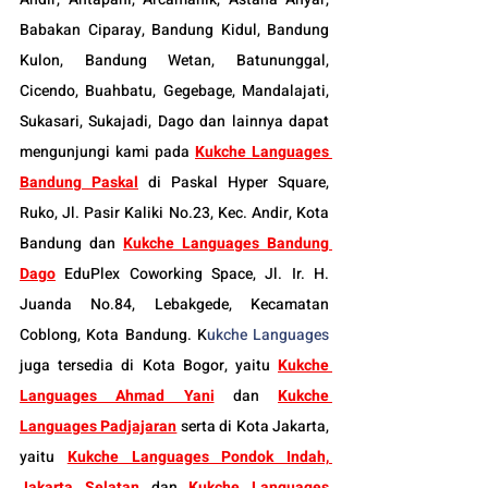
Babakan Ciparay, Bandung Kidul, Bandung 
Kulon, Bandung Wetan, Batununggal, 
Cicendo, Buahbatu, Gegebage, Mandalajati, 
Sukasari, Sukajadi, Dago dan lainnya dapat 
mengunjungi kami pada 
Kukche Languages 
Bandung Paskal
di Paskal Hyper Square, 
Ruko, Jl. Pasir Kaliki No.23, Kec. Andir, Kota 
Bandung dan 
Kukche Languages Bandung 
Dago
 EduPlex Coworking Space, Jl. Ir. H. 
Juanda No.84, Lebakgede, Kecamatan 
Coblong, Kota Bandung. K
ukche Languages
juga tersedia di Kota Bogor, yaitu 
Kukche 
Languages Ahmad Yani
dan 
Kukche 
Languages Padjajaran
 serta di Kota Jakarta, 
yaitu 
Kukche Languages Pondok Indah, 
Jakarta Selatan
 dan 
Kukche Languages 