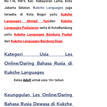
No.17b, RW.9, Kec. Kebayoran Lama, Kota 
Jakarta Selatan. K
ukche Languages
 juga 
tersedia di Kota Bogor yaitu 
Kukche 
Languages Ahmad Yani
dan 
Kukche 
Languages Padjajaran
 serta di KotaBandung 
yaitu 
Kukche Languages Bandung Paskal
dan 
Kukche Languages Bandung Dago
.
Kategori Usia 
L
es 
Online/Daring
 Bahasa Rusia 
di 
Kukche Languages
Kelas 
Adult
 untuk usia 16+ tahun.
Keunggulan 
Les 
Online/Daring
Bahasa Rusia Dewasa
 di Kukche 