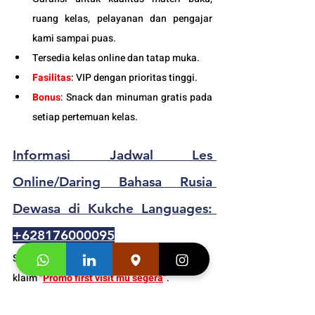
ruang kelas, pelayanan dan pengajar 
kami sampai puas.
Tersedia kelas online dan tatap muka. 
Fasilitas
:
 VIP dengan prioritas tinggi. 
Bonus
: Snack dan minuman gratis pada 
setiap pertemuan kelas.
Informasi Jadwal 
Les 
Online/Daring
 Bahasa Rusia 
Dewasa
 di Kukche Languages
: 
+628176000095
Segera hubungi konsultan studi kami dan 
klaim 
"
Promo first visit mu segera
"
.