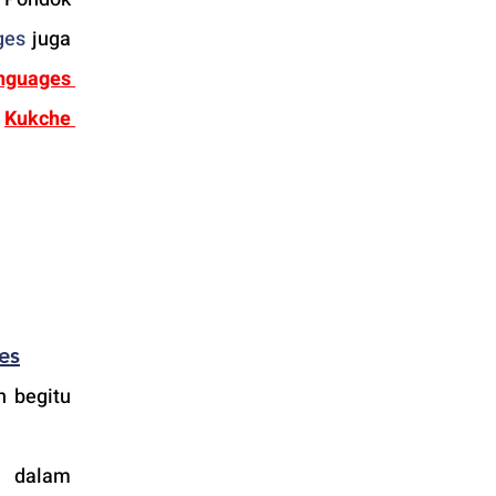
ges
 juga 
guages 
 
Kukche 
es
 begitu 
n dalam 