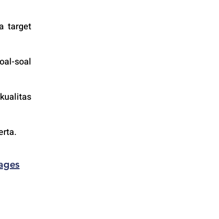
 target 
al-soal 
alitas 
rta.  
ages