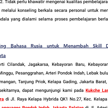
2. Tidak perlu khawatir mengenai kualitas pembelajaran
 melalui konseling berkala secara personal untuk men
ala yang dialami selama proses pembelajaran berla
ring Bahasa Rusia untuk Menambah Skill D
ota
rti Cilandak, Jagakarsa, Kebayoran Baru, Kebayora
nggu, Pesanggrahan, Arteri Pondok Indah, Lebak bulus
mangan, Tanjung Priok, Kelapa Gading, Jakarta Barat, 
 sekitarnya, dapat mengunjungi kami pada 
Kukche Lan
ra
 di Jl. Raya Kelapa Hybrida QK1 No.27, Kec. Kelapa 
Languages Pondok Indah, Jakarta Selatan
 di Jl. Arter