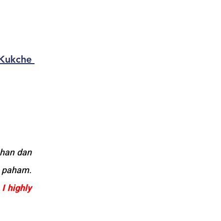
ukche 
han dan 
 paham. 
 
I highly 