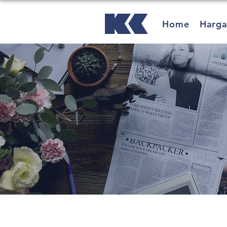
Home
Harg