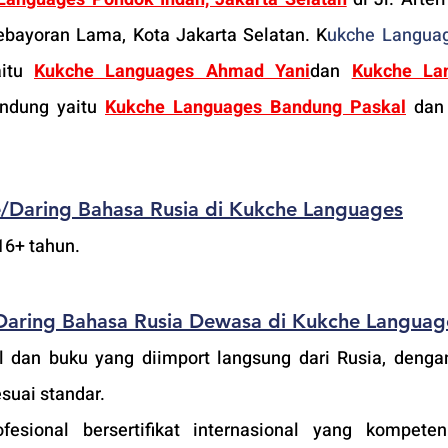
ebayoran Lama, Kota Jakarta Selatan. K
ukche Langua
itu 
Kukche Languages Ahmad Yani
dan 
Kukche Lan
andung yaitu 
Kukche Languages Bandung Paskal
 dan
e/Daring
 Bahasa Rusia 
di Kukche Languages
16+ tahun.
Daring
 Bahasa Rusia Dewasa
 di Kukche Languag
l dan buku yang diimport langsung dari Rusia, dengan
esuai standar.
fesional bersertifikat internasional yang kompete