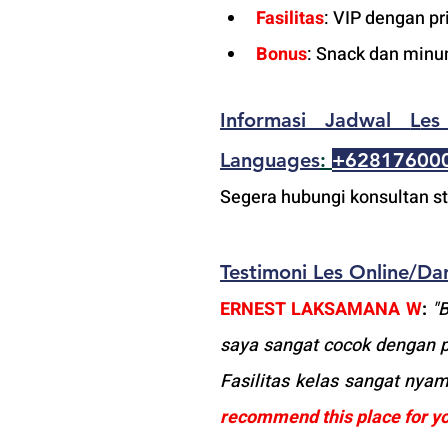
Fasilitas
:
 VIP dengan pri
Bonus
: Snack dan minu
Informasi Jadwal 
L
es
Languages
: 
+62817600
Segera hubungi konsultan st
Testimoni 
L
es 
Online/Da
ERNEST LAKSAMANA W
: 
"
saya sangat cocok dengan p
Fasilitas kelas sangat nyam
recommend this place for y