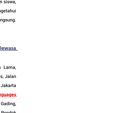
 siswa, 
getahui 
ngsung. 
ewasa 
n Lama, 
, Jalan 
Jakarta 
guages 
Gading, 
i Pondok 