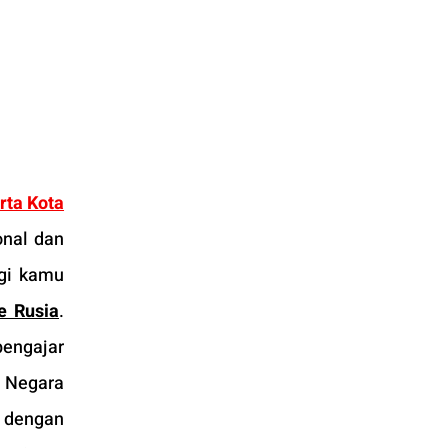
rta Kota
nal dan 
gi kamu 
e Rusia
. 
ngajar 
 Negara 
 dengan 