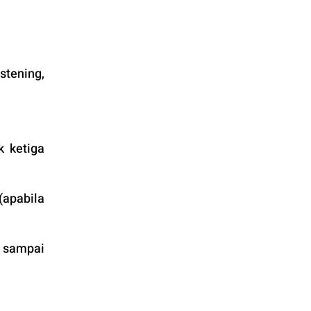
tening, 
 ketiga 
apabila 
 sampai 