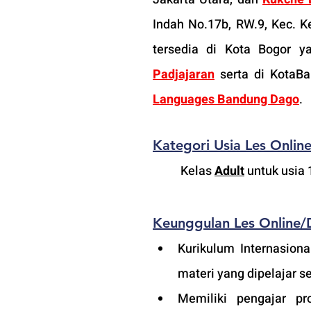
Indah No.17b, RW.9, Kec. K
tersedia di Kota Bogor ya
Padjajaran
 serta di KotaB
Languages Bandung Dago
.
Kategori Usia 
L
es 
Onlin
Kelas 
Adult
 untuk usia 
Keunggulan 
L
es 
Online/
Kurikulum Internasiona
materi yang dipelajar s
Memiliki pengajar pro