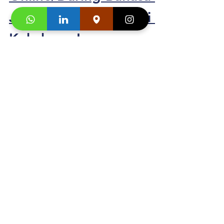
Jepang Anak
 di 
Kukche Languages: 
+628176000095
Segera hubungi konsultan studi kami dan 
klaim
"
Promo first visit mu segera
"
. 
Testimoni 
L
es 
Online/Daring
 Bahasa 
Jepang Anak
 di 
Kukche Languages
Rayhan RA
:
"
Belajaranya seru... Kakak-kakak 
pengajarnya enggak ngebosenin! 