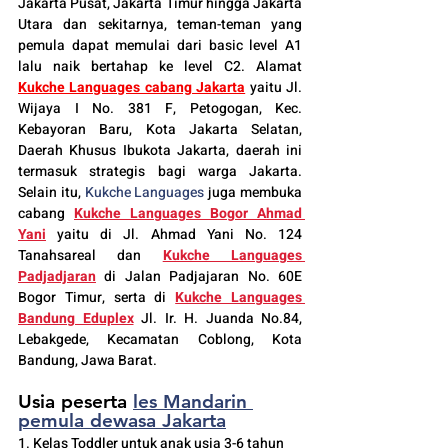
Jakarta Pusat, Jakarta Timur hingga Jakarta 
Utara dan sekitarnya, teman-teman yang 
pemula dapat memulai dari basic level A1 
lalu naik bertahap ke level C2. Alamat 
Kukche Languages cabang Jakarta
 yaitu Jl. 
Wijaya I No. 381 F, Petogogan, Kec. 
Kebayoran Baru, Kota Jakarta Selatan, 
Daerah Khusus Ibukota Jakarta, daerah ini 
termasuk strategis bagi warga Jakarta. 
Selain itu, 
Kukche Languages
 juga membuka 
cabang 
Kukche Languages 
Bogor
 Ahmad 
Yani
yaitu di Jl. Ahmad Yani No. 124 
Tanahsareal dan
Kukche Languages 
Padjadjaran
di Jalan Padjajaran No. 60E 
Bogor Timur, serta di 
Kukche Languages 
Bandung Eduplex
 Jl. Ir. H. Juanda No.84, 
Lebakgede, Kecamatan Coblong, Kota 
Bandung, Jawa Barat.
Usia peserta 
les Mandarin 
pemula dewasa Jakarta
1. Kelas Toddler untuk anak usia 3-6 tahun