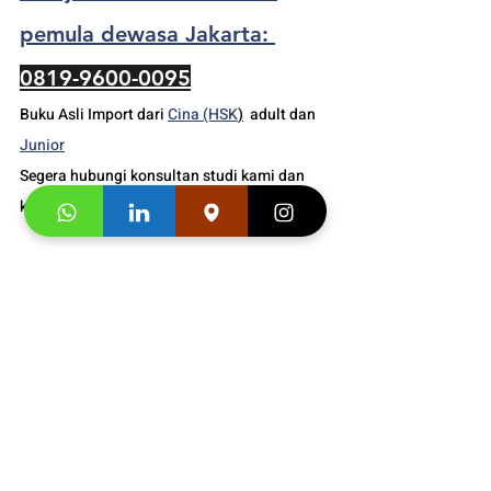
pemula dewasa Jakarta: 
0819-9600-0095
Buku Asli Import dari 
Cina (HSK
)
  adult dan 
Junior
Segera hubungi konsultan studi kami dan 
klaim
"Promo first visit mu segera
". 
https://video.wixstatic.com/video/3e0a04_9
d2d138be1ca4dedaa319baa9bf2eacd/1080
p/mp4/file.mp4