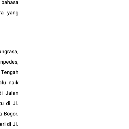
 bahasa 
a yang 
ngrasa, 
npedes, 
 Tengah 
lu naik 
i Jalan 
tu di Jl. 
 Bogor. 
i di Jl. 