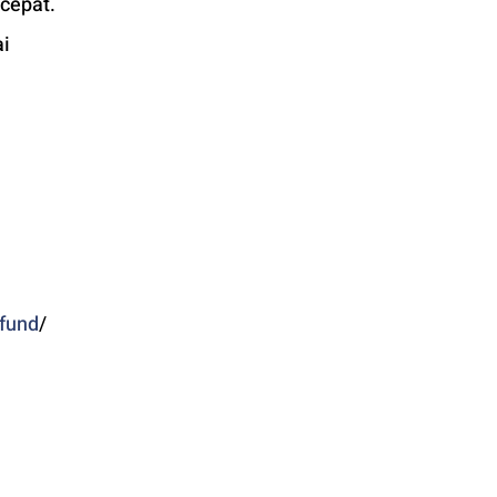
cepat. 
i 
fund
/ 