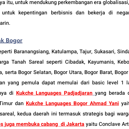
nya itu, untuk mendukung perkembangan era globalisasi,
untuk kepentingan berbisnis dan bekerja di negar
rin.
ak Bogor
erti Baranangsiang, Katulampa, Tajur, Sukasari, Sinda
arga Tanah Sareal seperti Cibadak, Kayumanis, Kebo
 serta Bogor Selatan, Bogor Utara, Bogor Barat, Bogor
an yang pemula dapat memulai dari basic level 1 la
nya di 
Kukche Languages Padjadjaran
yang berada d
Timur dan 
Kukche Languages Bogor Ahmad Yani
 yai
real, kedua daerah ini termasuk strategis bagi warga
s juga membuka cabang  di Jakarta
 yaitu Conclave Arter