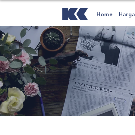
Home
Harg