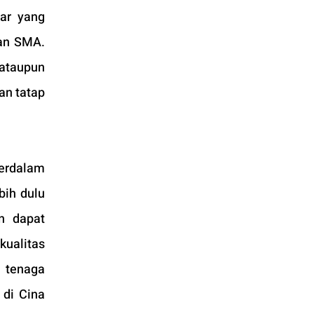
ar yang 
an SMA. 
taupun 
n tatap 
erdalam 
ih dulu 
n dapat 
ualitas 
 tenaga 
di Cina 