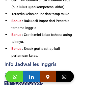
Sertifikat berlaku untuk melamar kerja 
(bila lulus ujian kompetensi akhir).
Tersedia kelas online dan tatap muka. 
Bonus
 : Buku asli impor dari Penerbit 
ternama Inggris
Bonus
 : Gratis mini kelas bahasa asing 
lainnya.
Bonus
 : Snack gratis setiap kali 
pertemuan kelas. 
Info Jadwal les Inggris 
pemula dewasa Jakarta
: 
0819-9600-0095
Buku Asli Import dari penerbit ternama 
Inggris
 Adult
 dan 
Junior 
Segera hubungi konsultan studi kami dan 