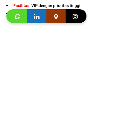
Fasilitas
: VIP dengan prioritas tinggi. 
Bonus
: Snack dan minuman gratis pada 
setiap pertemuan kelas. 
Informasi Jadwal 
Les Bahasa 
Mandarin Anak
 di Kukche 
Languages:
+628176000095
Segera hubungi konsultan studi kami dan 
klaim
"
Promo first visit mu segera
"
.
Testimoni 
Les Bahasa Mandarin 
Anak
 di Kukche Languages
Salma Fatharani
:
"Aku les Bahasa Mandarin 
di sini, awalnya les di sini liat temen kan 