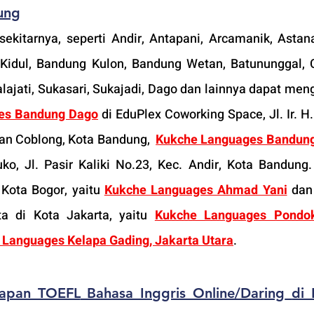
ung
kitarnya, seperti Andir, Antapani, Arcamanik, Astana
Kidul, Bandung Kulon, Bandung Wetan, Batununggal, C
jati, Sukasari, Sukajadi, Dago dan lainnya dapat meng
es Bandung Dago
 di EduPlex Coworking Space, Jl. Ir. H
n Coblong, Kota Bandung,  
Kukche Languages Bandung
ko, Jl. Pasir Kaliki No.23, Kec. Andir, Kota Bandung.
 Kota Bogor, yaitu 
Kukche Languages Ahmad Yani
dan
ta di Kota Jakarta, yaitu 
Kukche Languages Pondok 
 Languages Kelapa Gading, Jakarta Utara
.
iapan TOEFL
 Bahasa Inggris Online/Daring
di 