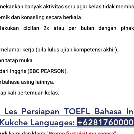
nekankan ba
nyak aktivitas seru agar kelas tidak memb
mik dan konseling secara berkala.
lakukan cicilan 2x atau per bulan dengan pihak 
 melamar kerja (bila lulus ujian kompetensi akhir).
an tata
p muka. 
 dari Inggris (BBC PEARSON).
as bahasa asing lainnya.
iap kali pertemuan kelas. 
 Les Persiapan TOEFL
 Bahasa Ing
 Kukche Languages: 
+6281760000
udi kami dan klaim
"
Promo first visit mu segera
"
. 