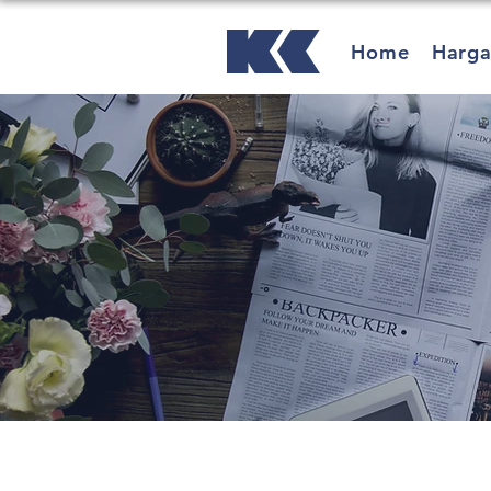
Home
Harg