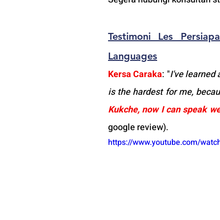
Testimoni
 Les Persiap
Languages
Kersa Caraka
:
"
I've learned 
is the hardest for me, becau
Kukche, now I can speak we
google review).
https://www.youtube.com/wat