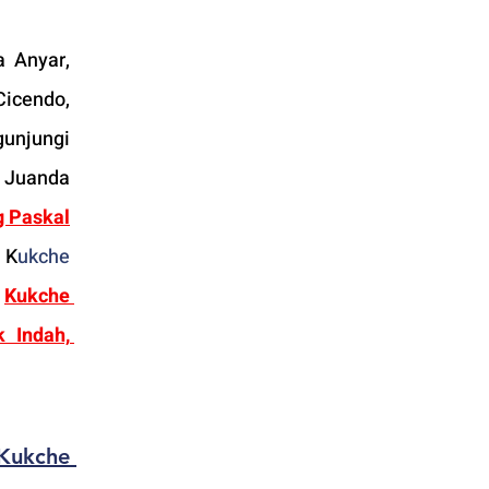
 Anyar, 
icendo, 
unjungi 
. Juanda 
 Paskal
 K
ukche 
 
Kukche 
Indah, 
K
ukche 