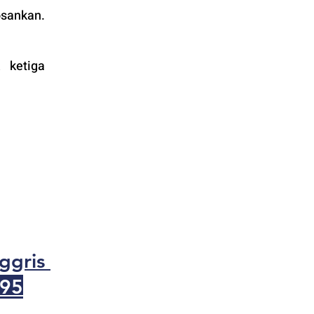
osankan.
ketiga 
gris 
95