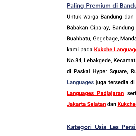
Paling Premium
 di Band
Untuk warga Bandung dan se
Babakan Ciparay, Bandung 
Buahbatu, Gegebage, Mandala
kami pada 
Kukche Languag
No.84, Lebakgede, Kecamata
di Paskal Hyper Square, Ru
Languages
 juga tersedia di
Languages Padjajaran
 ser
Jakarta Selatan
 dan 
Kukche
Kategori Usia
 Les Pers