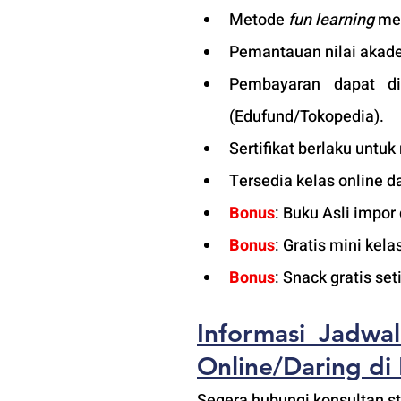
Metode 
fun learning
 me
Pemantauan nilai akade
Pembayaran dapat di
(
Edufund
/Tokopedia).
Sertifikat berlaku untuk
Tersedia kelas online d
Bonus
: Buku Asli impor
Bonus
: Gratis mini kel
Bonus
: Snack gratis set
Informasi Jadwal
Online/Daring
 di
Segera hubungi konsultan st